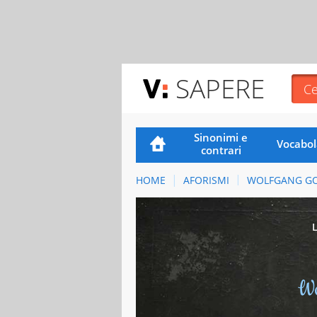
SAPERE
Sinonimi e
Vocabol
contrari
HOME
AFORISMI
WOLFGANG G
Wo