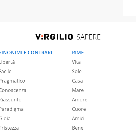
SAPERE
SINONIMI E CONTRARI
RIME
Libertà
Vita
Facile
Sole
Pragmatico
Casa
Conoscenza
Mare
Riassunto
Amore
Paradigma
Cuore
Gioia
Amici
Tristezza
Bene