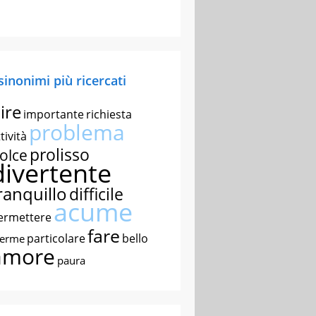
 sinonimi più ricercati
ire
importante
richiesta
problema
tività
prolisso
olce
divertente
ranquillo
difficile
acume
ermettere
fare
particolare
bello
nerme
amore
paura