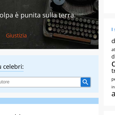
lpa è punita sulla terra.
I
Giustizia
d
at
d
 celebri:
t
p
i