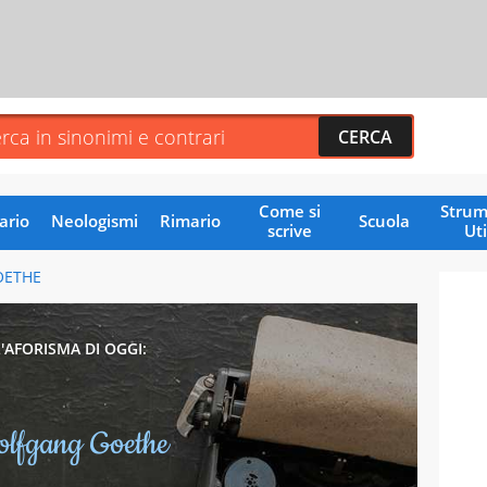
Come si
Strum
ario
Neologismi
Rimario
Scuola
scrive
Uti
OETHE
L'AFORISMA DI OGGI:
lfgang Goethe