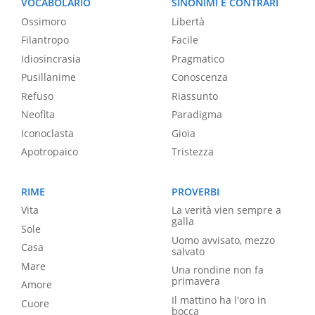
VOCABOLARIO
SINONIMI E CONTRARI
Ossimoro
Libertà
Filantropo
Facile
Idiosincrasia
Pragmatico
Pusillanime
Conoscenza
Refuso
Riassunto
Neofita
Paradigma
Iconoclasta
Gioia
Apotropaico
Tristezza
RIME
PROVERBI
Vita
La verità vien sempre a
galla
Sole
Uomo avvisato, mezzo
Casa
salvato
Mare
Una rondine non fa
primavera
Amore
Il mattino ha l'oro in
Cuore
bocca