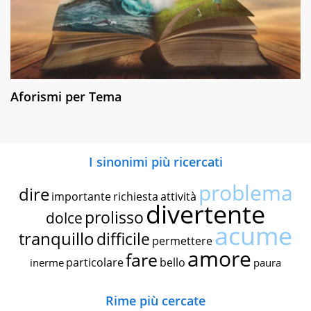
Aforismi per Tema
I sinonimi più ricercati
problema
dire
importante
richiesta
attività
divertente
prolisso
dolce
acume
tranquillo
difficile
permettere
amore
fare
particolare
bello
inerme
paura
Rime più cercate