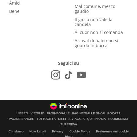
Amici
Mal comune, mezzo
Bene
gaudio
Il gioco non vale la
candela
Al cuor non si comanda
A caval donato non si
guarda in bocca
Seguici su
LIBERO
VIRGILIO
PAGINEGIALLE
PAGINEGIALLE SHOP
PGCASA
PAGINEBIANCHE
TUTTOCITTÀ
DILEI
SIVIAGGIA
QUIFINANZA
BUONISSIMO
SUPEREVA
Chi siamo
Note Legali
Privacy
Cookie Policy
Preferenze sui cookie
Aiuto