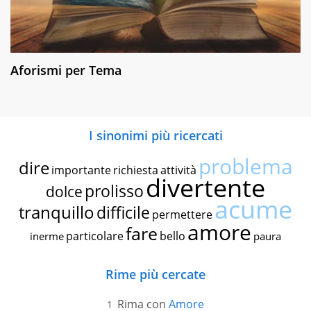
Aforismi per Tema
I sinonimi più ricercati
problema
dire
importante
richiesta
attività
divertente
prolisso
dolce
acume
tranquillo
difficile
permettere
amore
fare
particolare
bello
inerme
paura
Rime più cercate
Rima con
Amore