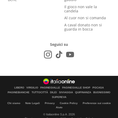
Il gioco non vale la
candela
Al cuor non si comanda
A caval donato non si
guarda in bocca
Seguici su
LIBERO
VIRGILIO
PAGINEGIALLE
PAGINEGIALLE SHOP
PGCASA
PAGINEBIANCHE
TUTTOCITTÀ
DILEI
SIVIAGGIA
QUIFINANZA
BUONISSIMO
SUPEREVA
Chi siamo
Note Legali
Privacy
Cookie Policy
Preferenze sui cookie
Aiuto
© Italiaonline S.p.A. 2026