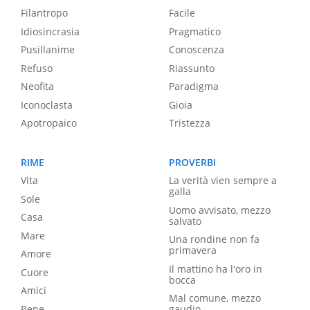
Filantropo
Facile
Idiosincrasia
Pragmatico
Pusillanime
Conoscenza
Refuso
Riassunto
Neofita
Paradigma
Iconoclasta
Gioia
Apotropaico
Tristezza
RIME
PROVERBI
Vita
La verità vien sempre a
galla
Sole
Uomo avvisato, mezzo
Casa
salvato
Mare
Una rondine non fa
primavera
Amore
Il mattino ha l'oro in
Cuore
bocca
Amici
Mal comune, mezzo
Bene
gaudio