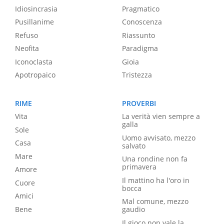
Idiosincrasia
Pragmatico
Pusillanime
Conoscenza
Refuso
Riassunto
Neofita
Paradigma
Iconoclasta
Gioia
Apotropaico
Tristezza
RIME
PROVERBI
Vita
La verità vien sempre a
galla
Sole
Uomo avvisato, mezzo
Casa
salvato
Mare
Una rondine non fa
primavera
Amore
Il mattino ha l'oro in
Cuore
bocca
Amici
Mal comune, mezzo
Bene
gaudio
Il gioco non vale la