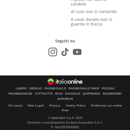
candela
Al cuor non si comanda
A caval donato non si
guarda in bocca
Seguici su
LIBERO
VIRGILIO
PAGINEGIALLE
PAGINEGIALLE SHOP
PGCASA
PAGINEBIANCHE
TUTTOCITTÀ
DILEI
SIVIAGGIA
QUIFINANZA
BUONISSIMO
SUPEREVA
Chi siamo
Note Legali
Privacy
Cookie Policy
Preferenze sui cookie
Aiuto
© Italiaonline S.p.A. 2026
Direzione e coordinamento di Libero Acquisition S.á r.l.
P. IVA 03970540963