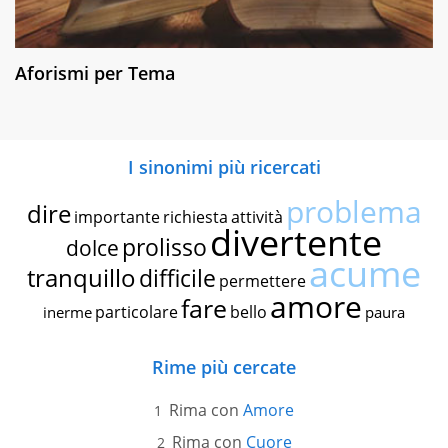
Aforismi per Tema
I sinonimi più ricercati
problema
dire
importante
richiesta
attività
divertente
prolisso
dolce
acume
tranquillo
difficile
permettere
amore
fare
particolare
bello
inerme
paura
Rime più cercate
Rima con
Amore
Rima con
Cuore