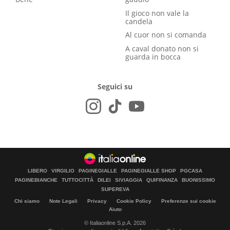
Il gioco non vale la
candela
Al cuor non si comanda
A caval donato non si
guarda in bocca
Seguici su
LIBERO
VIRGILIO
PAGINEGIALLE
PAGINEGIALLE SHOP
PGCASA
PAGINEBIANCHE
TUTTOCITTÀ
DILEI
SIVIAGGIA
QUIFINANZA
BUONISSIMO
SUPEREVA
Chi siamo
Note Legali
Privacy
Cookie Policy
Preferenze sui cookie
Aiuto
© Italiaonline S.p.A. 2026