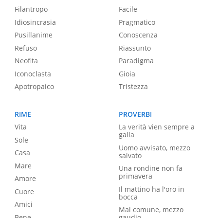
Filantropo
Facile
Idiosincrasia
Pragmatico
Pusillanime
Conoscenza
Refuso
Riassunto
Neofita
Paradigma
Iconoclasta
Gioia
Apotropaico
Tristezza
RIME
PROVERBI
Vita
La verità vien sempre a
galla
Sole
Uomo avvisato, mezzo
Casa
salvato
Mare
Una rondine non fa
primavera
Amore
Il mattino ha l'oro in
Cuore
bocca
Amici
Mal comune, mezzo
Bene
gaudio