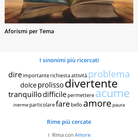
Aforismi per Tema
I sinonimi più ricercati
problema
dire
importante
richiesta
attività
divertente
prolisso
dolce
acume
tranquillo
difficile
permettere
amore
fare
particolare
bello
inerme
paura
Rime più cercate
Rima con
Amore