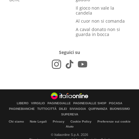
Il gioco non vale la
candela
Al cuor non si comanda
A caval donato non si
guarda in bocca
Seguici su
LIBERO
VIRGILIO
PAGINEGIALLE
PAGINEGIALLE SHOP
PGCASA
PAGINEBIANCHE
TUTTOCITTÀ
DILEI
SIVIAGGIA
QUIFINANZA
BUONISSIMO
SUPEREVA
Chi siamo
Note Legali
Privacy
Cookie Policy
Preferenze sui cookie
Aiuto
© Italiaonline S.p.A. 2026