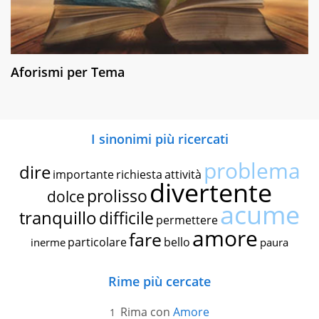
Aforismi per Tema
I sinonimi più ricercati
problema
dire
importante
richiesta
attività
divertente
prolisso
dolce
acume
tranquillo
difficile
permettere
amore
fare
particolare
bello
inerme
paura
Rime più cercate
Rima con
Amore