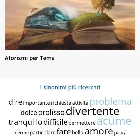
Aforismi per Tema
I sinonimi più ricercati
problema
dire
importante
richiesta
attività
divertente
prolisso
dolce
acume
tranquillo
difficile
permettere
amore
fare
particolare
bello
inerme
paura