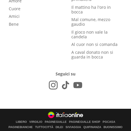
Amore
Il mattino ha l'oro in
Cuore
bocca
Amici
Mal comune, mezzo
Bene
gaudio
Il gioco non vale la
candela
Al cuor non si comanda
A caval donato non si
guarda in bocca
Seguici su
LIBERO
VIRGILIO
PAGINEGIALLE
PAGINEGIALLE SHOP
PGCASA
PAGINEBIANCHE
TUTTOCITTÀ
DILEI
SIVIAGGIA
QUIFINANZA
BUONISSIMO