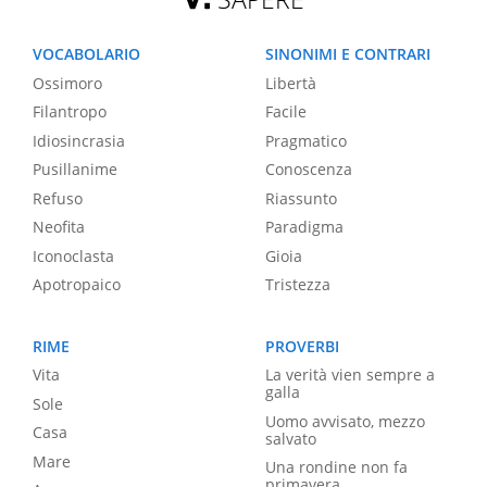
VOCABOLARIO
SINONIMI E CONTRARI
Ossimoro
Libertà
Filantropo
Facile
Idiosincrasia
Pragmatico
Pusillanime
Conoscenza
Refuso
Riassunto
Neofita
Paradigma
Iconoclasta
Gioia
Apotropaico
Tristezza
RIME
PROVERBI
Vita
La verità vien sempre a
galla
Sole
Uomo avvisato, mezzo
Casa
salvato
Mare
Una rondine non fa
primavera