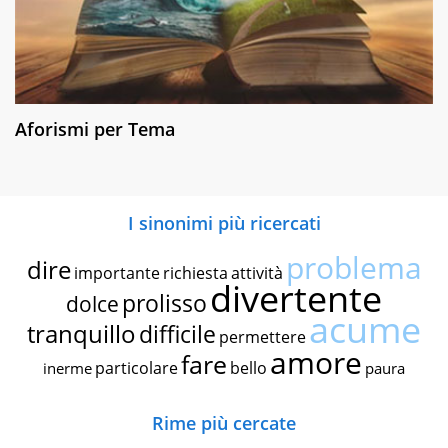
Aforismi per Tema
I sinonimi più ricercati
problema
dire
importante
richiesta
attività
divertente
prolisso
dolce
acume
tranquillo
difficile
permettere
amore
fare
particolare
bello
inerme
paura
Rime più cercate