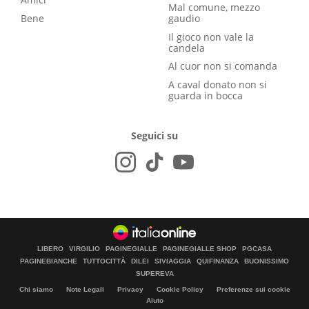
Mal comune, mezzo
Bene
gaudio
Il gioco non vale la
candela
Al cuor non si comanda
A caval donato non si
guarda in bocca
Seguici su
LIBERO
VIRGILIO
PAGINEGIALLE
PAGINEGIALLE SHOP
PGCASA
PAGINEBIANCHE
TUTTOCITTÀ
DILEI
SIVIAGGIA
QUIFINANZA
BUONISSIMO
SUPEREVA
Chi siamo
Note Legali
Privacy
Cookie Policy
Preferenze sui cookie
Aiuto