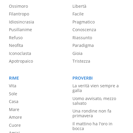
Ossimoro
Libertà
Filantropo
Facile
Idiosincrasia
Pragmatico
Pusillanime
Conoscenza
Refuso
Riassunto
Neofita
Paradigma
Iconoclasta
Gioia
Apotropaico
Tristezza
RIME
PROVERBI
Vita
La verità vien sempre a
galla
Sole
Uomo avvisato, mezzo
Casa
salvato
Mare
Una rondine non fa
primavera
Amore
Il mattino ha l'oro in
Cuore
bocca
Amici