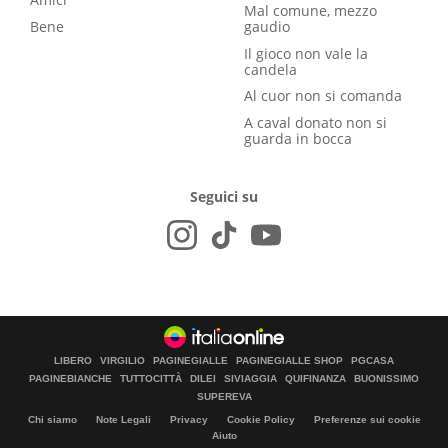
Mal comune, mezzo
Bene
gaudio
Il gioco non vale la
candela
Al cuor non si comanda
A caval donato non si
guarda in bocca
Seguici su
LIBERO
VIRGILIO
PAGINEGIALLE
PAGINEGIALLE SHOP
PGCASA
PAGINEBIANCHE
TUTTOCITTÀ
DILEI
SIVIAGGIA
QUIFINANZA
BUONISSIMO
SUPEREVA
Chi siamo
Note Legali
Privacy
Cookie Policy
Preferenze sui cookie
Aiuto