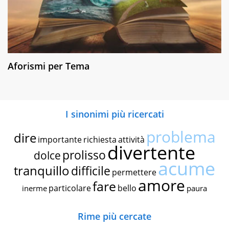
Aforismi per Tema
I sinonimi più ricercati
problema
dire
importante
richiesta
attività
divertente
prolisso
dolce
acume
tranquillo
difficile
permettere
amore
fare
particolare
bello
inerme
paura
Rime più cercate