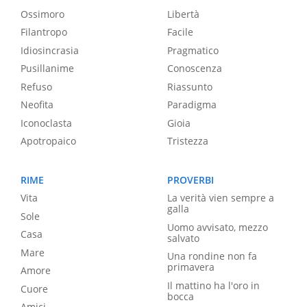
Ossimoro
Libertà
Filantropo
Facile
Idiosincrasia
Pragmatico
Pusillanime
Conoscenza
Refuso
Riassunto
Neofita
Paradigma
Iconoclasta
Gioia
Apotropaico
Tristezza
RIME
PROVERBI
Vita
La verità vien sempre a
galla
Sole
Uomo avvisato, mezzo
Casa
salvato
Mare
Una rondine non fa
primavera
Amore
Il mattino ha l'oro in
Cuore
bocca
Amici