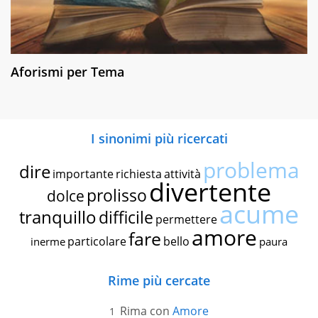
Aforismi per Tema
I sinonimi più ricercati
problema
dire
importante
richiesta
attività
divertente
prolisso
dolce
acume
tranquillo
difficile
permettere
amore
fare
particolare
bello
inerme
paura
Rime più cercate
Rima con
Amore