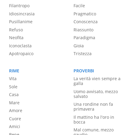
Filantropo
Facile
Idiosincrasia
Pragmatico
Pusillanime
Conoscenza
Refuso
Riassunto
Neofita
Paradigma
Iconoclasta
Gioia
Apotropaico
Tristezza
RIME
PROVERBI
Vita
La verità vien sempre a
galla
Sole
Uomo avvisato, mezzo
Casa
salvato
Mare
Una rondine non fa
primavera
Amore
Il mattino ha l'oro in
Cuore
bocca
Amici
Mal comune, mezzo
Bene
gaudio