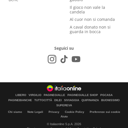
Il gioco non vale la
candela
Al cuor non si comanda
A caval donato non si
guarda in bocca
Seguici su
LIBERO
VIRGILIO
PAGINEGIALLE
PAGINEGIALLE SHOP
PGCASA
PAGINEBIANCHE
TUTTOCITTÀ
DILEI
SIVIAGGIA
QUIFINANZA
BUONISSIMO
SUPEREVA
Chi siamo
Note Legali
Privacy
Cookie Policy
Preferenze sui cookie
Aiuto
© Italiaonline S.p.A. 2026