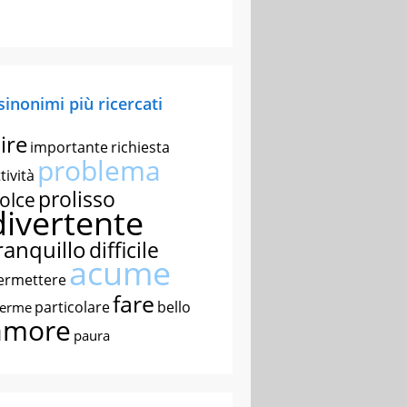
 sinonimi più ricercati
ire
importante
richiesta
problema
tività
prolisso
olce
divertente
ranquillo
difficile
acume
ermettere
fare
particolare
bello
nerme
amore
paura