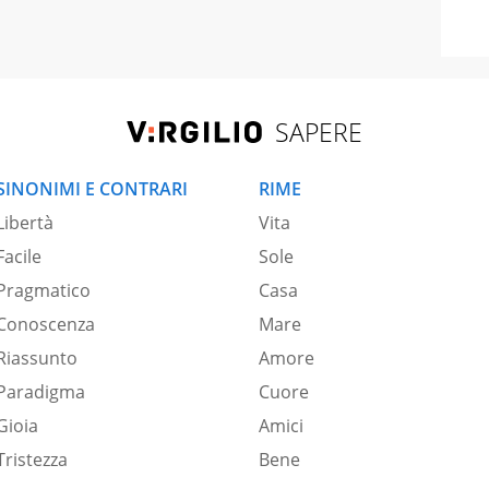
SAPERE
SINONIMI E CONTRARI
RIME
Libertà
Vita
Facile
Sole
Pragmatico
Casa
Conoscenza
Mare
Riassunto
Amore
Paradigma
Cuore
Gioia
Amici
Tristezza
Bene