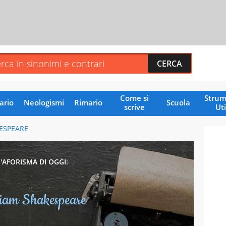
Come si
Strum
ario
Neologismi
Rimario
Scuola
scrive
Uti
ESPEARE
L'AFORISMA DI OGGI:
liam Shakespeare