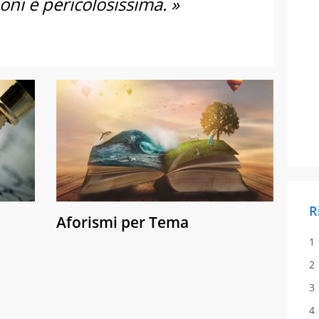
uoni è pericolosissima. »
R
Aforismi per Tema