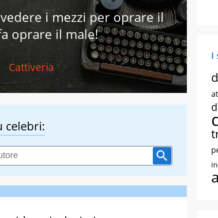
vedere i mezzi per oprare il
a oprare il male!
I
Cattiveria
d
at
d
 celebri:
t
p
i