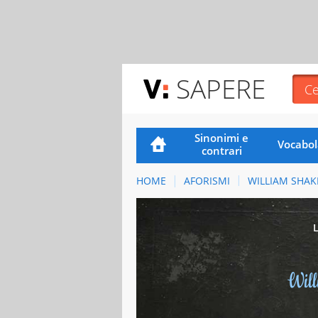
SAPERE
Sinonimi e
Vocabol
contrari
HOME
AFORISMI
WILLIAM SHAK
Wil