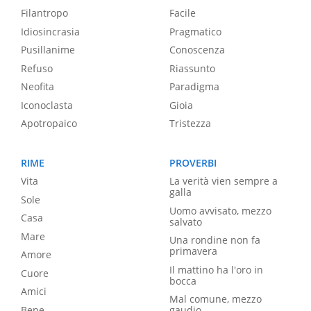
Filantropo
Facile
Idiosincrasia
Pragmatico
Pusillanime
Conoscenza
Refuso
Riassunto
Neofita
Paradigma
Iconoclasta
Gioia
Apotropaico
Tristezza
RIME
PROVERBI
Vita
La verità vien sempre a
galla
Sole
Uomo avvisato, mezzo
Casa
salvato
Mare
Una rondine non fa
primavera
Amore
Il mattino ha l'oro in
Cuore
bocca
Amici
Mal comune, mezzo
Bene
gaudio