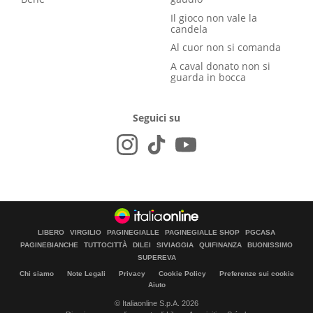
Il gioco non vale la
candela
Al cuor non si comanda
A caval donato non si
guarda in bocca
Seguici su
LIBERO
VIRGILIO
PAGINEGIALLE
PAGINEGIALLE SHOP
PGCASA
PAGINEBIANCHE
TUTTOCITTÀ
DILEI
SIVIAGGIA
QUIFINANZA
BUONISSIMO
SUPEREVA
Chi siamo
Note Legali
Privacy
Cookie Policy
Preferenze sui cookie
Aiuto
© Italiaonline S.p.A. 2026