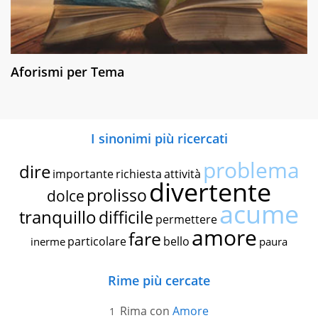
Aforismi per Tema
I sinonimi più ricercati
problema
dire
importante
richiesta
attività
divertente
prolisso
dolce
acume
tranquillo
difficile
permettere
amore
fare
particolare
bello
inerme
paura
Rime più cercate
Rima con
Amore