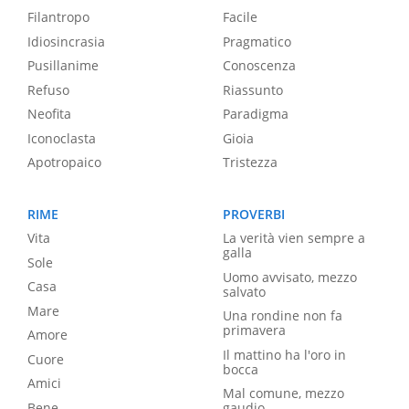
Filantropo
Facile
Idiosincrasia
Pragmatico
Pusillanime
Conoscenza
Refuso
Riassunto
Neofita
Paradigma
Iconoclasta
Gioia
Apotropaico
Tristezza
RIME
PROVERBI
Vita
La verità vien sempre a
galla
Sole
Uomo avvisato, mezzo
Casa
salvato
Mare
Una rondine non fa
primavera
Amore
Il mattino ha l'oro in
Cuore
bocca
Amici
Mal comune, mezzo
Bene
gaudio