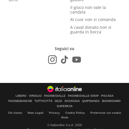
Il gioco non vale la
candela
Al cuor non si comanda
A caval donato non si
guarda in bocca
Seguici su
LIBERO
VIRGILIO
PAGINEGIALLE
PAGINEGIALLE SHOP
PGCASA
PAGINEBIANCHE
TUTTOCITTÀ
DILEI
SIVIAGGIA
QUIFINANZA
BUONISSIMO
SUPEREVA
Chi siamo
Note Legali
Privacy
Cookie Policy
Preferenze sui cookie
Aiuto
© Italiaonline S.p.A. 2026