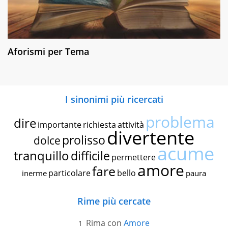
Aforismi per Tema
I sinonimi più ricercati
problema
dire
importante
richiesta
attività
divertente
prolisso
dolce
acume
tranquillo
difficile
permettere
amore
fare
particolare
bello
inerme
paura
Rime più cercate
Rima con
Amore