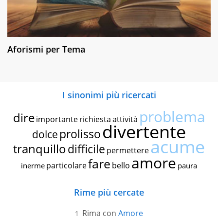
Aforismi per Tema
I sinonimi più ricercati
problema
dire
importante
richiesta
attività
divertente
prolisso
dolce
acume
tranquillo
difficile
permettere
amore
fare
particolare
bello
inerme
paura
Rime più cercate
Rima con
Amore