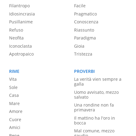
Filantropo
Facile
Idiosincrasia
Pragmatico
Pusillanime
Conoscenza
Refuso
Riassunto
Neofita
Paradigma
Iconoclasta
Gioia
Apotropaico
Tristezza
RIME
PROVERBI
Vita
La verità vien sempre a
galla
Sole
Uomo avvisato, mezzo
Casa
salvato
Mare
Una rondine non fa
primavera
Amore
Il mattino ha l'oro in
Cuore
bocca
Amici
Mal comune, mezzo
Bene
gaudio