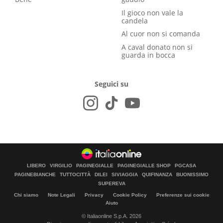
Il gioco non vale la
candela
Al cuor non si comanda
A caval donato non si
guarda in bocca
Seguici su
LIBERO
VIRGILIO
PAGINEGIALLE
PAGINEGIALLE SHOP
PGCASA
PAGINEBIANCHE
TUTTOCITTÀ
DILEI
SIVIAGGIA
QUIFINANZA
BUONISSIMO
SUPEREVA
Chi siamo
Note Legali
Privacy
Cookie Policy
Preferenze sui cookie
Aiuto
© Italiaonline S.p.A. 2026