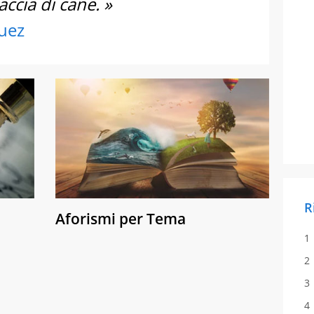
accia di cane. »
uez
R
Aforismi per Tema