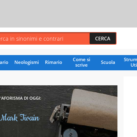
Come si
Strum
ario
Neologismi
Rimario
Scuola
scrive
Uti
L'AFORISMA DI OGGI:
Mark Twain