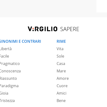
SAPERE
SINONIMI E CONTRARI
RIME
Libertà
Vita
Facile
Sole
Pragmatico
Casa
Conoscenza
Mare
Riassunto
Amore
Paradigma
Cuore
Gioia
Amici
Tristezza
Bene