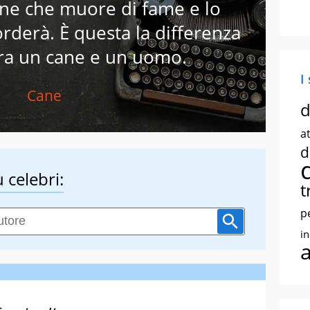
ane che muore di fame e lo
orderà. È questa la differenza
tra un cane e un uomo.
I
Cane
d
at
d
 celebri:
t
p
i