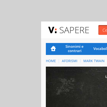
SAPERE
Sinonimi e
Vocabol
contrari
HOME
AFORISMI
MARK TWAIN