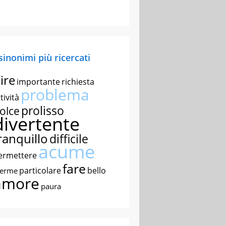
 sinonimi più ricercati
ire
importante
richiesta
problema
tività
prolisso
olce
divertente
ranquillo
difficile
acume
ermettere
fare
particolare
bello
nerme
amore
paura