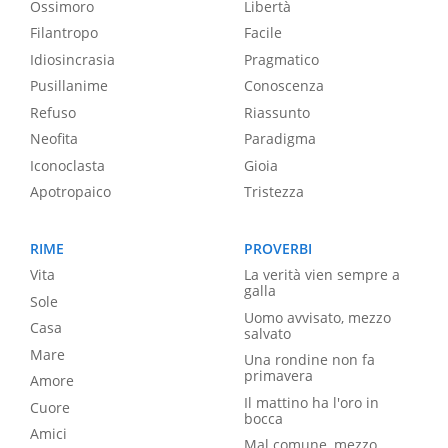
Ossimoro
Libertà
Filantropo
Facile
Idiosincrasia
Pragmatico
Pusillanime
Conoscenza
Refuso
Riassunto
Neofita
Paradigma
Iconoclasta
Gioia
Apotropaico
Tristezza
RIME
PROVERBI
Vita
La verità vien sempre a
galla
Sole
Uomo avvisato, mezzo
Casa
salvato
Mare
Una rondine non fa
primavera
Amore
Il mattino ha l'oro in
Cuore
bocca
Amici
Mal comune, mezzo