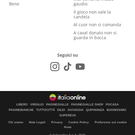
Bene
gaudio
Il gioco non vale la
candela
Al cuor non si comanda
A caval donato non si
guarda in bocca
Seguici su
LIBERO
VIRGILIO
PAGINEGIALLE
PAGINEGIALLE SHOP
PGCASA
PAGINEBIANCHE
TUTTOCITTÀ
DILEI
SIVIAGGIA
QUIFINANZA
BUONISSIMO
SUPEREVA
Chi siamo
Note Legali
Privacy
Cookie Policy
Preferenze sui cookie
Aiuto