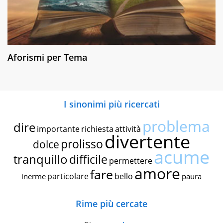
Aforismi per Tema
I sinonimi più ricercati
problema
dire
importante
richiesta
attività
divertente
prolisso
dolce
acume
tranquillo
difficile
permettere
amore
fare
particolare
bello
inerme
paura
Rime più cercate