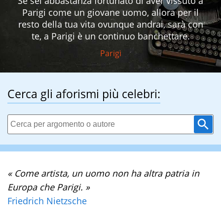
Se sei abbastanza fortunato di aver vissuto a
Parigi come un giovane uomo, allora per il
resto della tua vita ovunque andrai, sarà con
te, a Parigi è un continuo banchettare.
Parigi
Cerca gli aforismi più celebri:
« Come artista, un uomo non ha altra patria in
Europa che Parigi. »
Friedrich Nietzsche