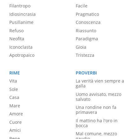
Filantropo
Facile
Idiosincrasia
Pragmatico
Pusillanime
Conoscenza
Refuso
Riassunto
Neofita
Paradigma
Iconoclasta
Gioia
Apotropaico
Tristezza
RIME
PROVERBI
Vita
La verità vien sempre a
galla
Sole
Uomo avvisato, mezzo
Casa
salvato
Mare
Una rondine non fa
primavera
Amore
Il mattino ha l'oro in
Cuore
bocca
Amici
Mal comune, mezzo
Bene
gaudio