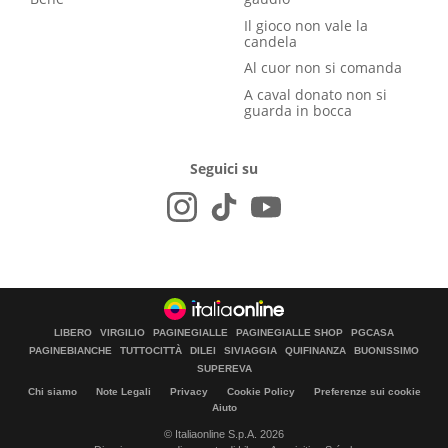
Il gioco non vale la
candela
Al cuor non si comanda
A caval donato non si
guarda in bocca
Seguici su
LIBERO
VIRGILIO
PAGINEGIALLE
PAGINEGIALLE SHOP
PGCASA
PAGINEBIANCHE
TUTTOCITTÀ
DILEI
SIVIAGGIA
QUIFINANZA
BUONISSIMO
SUPEREVA
Chi siamo
Note Legali
Privacy
Cookie Policy
Preferenze sui cookie
Aiuto
© Italiaonline S.p.A. 2026