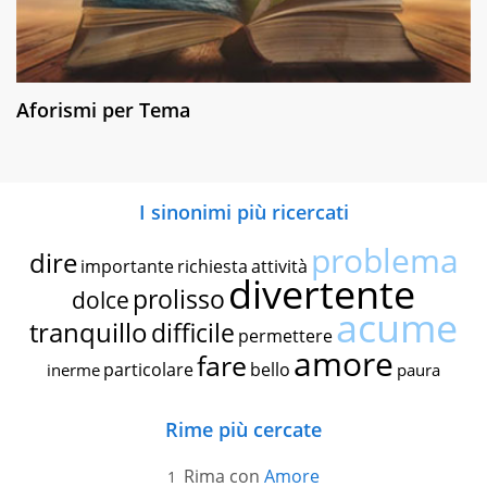
Aforismi per Tema
I sinonimi più ricercati
problema
dire
importante
richiesta
attività
divertente
prolisso
dolce
acume
tranquillo
difficile
permettere
amore
fare
particolare
bello
inerme
paura
Rime più cercate
Rima con
Amore