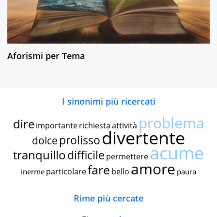
Aforismi per Tema
I sinonimi più ricercati
problema
dire
importante
richiesta
attività
divertente
prolisso
dolce
acume
tranquillo
difficile
permettere
amore
fare
particolare
bello
inerme
paura
Rime più cercate