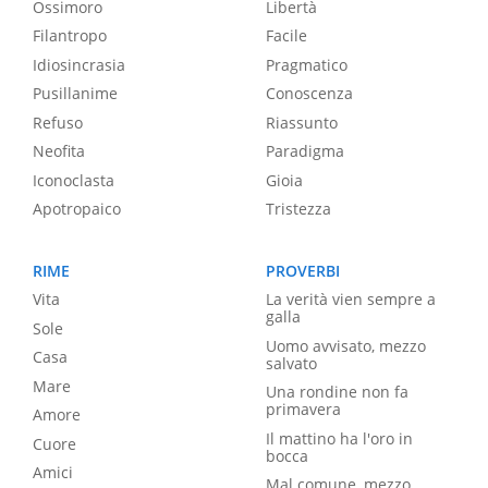
Ossimoro
Libertà
Filantropo
Facile
Idiosincrasia
Pragmatico
Pusillanime
Conoscenza
Refuso
Riassunto
Neofita
Paradigma
Iconoclasta
Gioia
Apotropaico
Tristezza
RIME
PROVERBI
Vita
La verità vien sempre a
galla
Sole
Uomo avvisato, mezzo
Casa
salvato
Mare
Una rondine non fa
primavera
Amore
Il mattino ha l'oro in
Cuore
bocca
Amici
Mal comune, mezzo