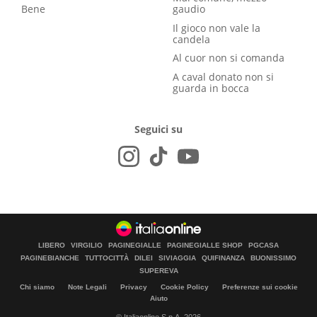
Bene
gaudio
Il gioco non vale la
candela
Al cuor non si comanda
A caval donato non si
guarda in bocca
Seguici su
LIBERO
VIRGILIO
PAGINEGIALLE
PAGINEGIALLE SHOP
PGCASA
PAGINEBIANCHE
TUTTOCITTÀ
DILEI
SIVIAGGIA
QUIFINANZA
BUONISSIMO
SUPEREVA
Chi siamo
Note Legali
Privacy
Cookie Policy
Preferenze sui cookie
Aiuto