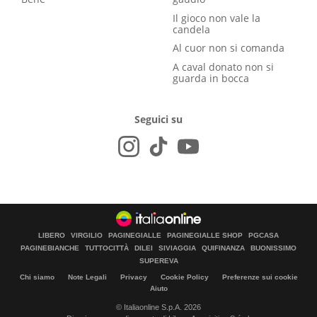
Il gioco non vale la
candela
Al cuor non si comanda
A caval donato non si
guarda in bocca
Seguici su
LIBERO
VIRGILIO
PAGINEGIALLE
PAGINEGIALLE SHOP
PGCASA
PAGINEBIANCHE
TUTTOCITTÀ
DILEI
SIVIAGGIA
QUIFINANZA
BUONISSIMO
SUPEREVA
Chi siamo
Note Legali
Privacy
Cookie Policy
Preferenze sui cookie
Aiuto
© Italiaonline S.p.A. 2026