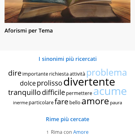
Aforismi per Tema
I sinonimi più ricercati
problema
dire
importante
richiesta
attività
divertente
prolisso
dolce
acume
tranquillo
difficile
permettere
amore
fare
particolare
bello
inerme
paura
Rime più cercate
Rima con
Amore