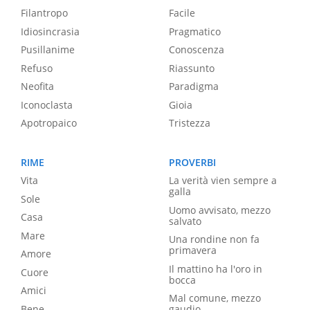
Filantropo
Facile
Idiosincrasia
Pragmatico
Pusillanime
Conoscenza
Refuso
Riassunto
Neofita
Paradigma
Iconoclasta
Gioia
Apotropaico
Tristezza
RIME
PROVERBI
Vita
La verità vien sempre a
galla
Sole
Uomo avvisato, mezzo
Casa
salvato
Mare
Una rondine non fa
primavera
Amore
Il mattino ha l'oro in
Cuore
bocca
Amici
Mal comune, mezzo
Bene
gaudio