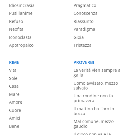
Idiosincrasia
Pragmatico
Pusillanime
Conoscenza
Refuso
Riassunto
Neofita
Paradigma
Iconoclasta
Gioia
Apotropaico
Tristezza
RIME
PROVERBI
Vita
La verità vien sempre a
galla
Sole
Uomo avvisato, mezzo
Casa
salvato
Mare
Una rondine non fa
primavera
Amore
Il mattino ha l'oro in
Cuore
bocca
Amici
Mal comune, mezzo
Bene
gaudio
Il gioco non vale la