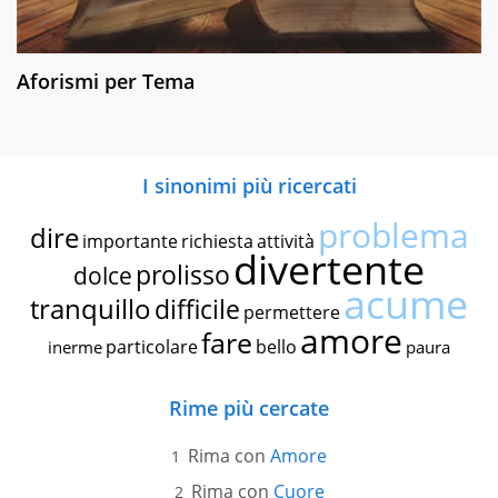
Aforismi per Tema
I sinonimi più ricercati
problema
dire
importante
richiesta
attività
divertente
prolisso
dolce
acume
tranquillo
difficile
permettere
amore
fare
particolare
bello
inerme
paura
Rime più cercate
Rima con
Amore
Rima con
Cuore