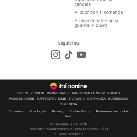
candela
Al cuor non si comanda
A caval donato non si
guarda in bocca
Seguici su
LIBERO
VIRGILIO
PAGINEGIALLE
PAGINEGIALLE SHOP
PGCASA
PAGINEBIANCHE
TUTTOCITTÀ
DILEI
SIVIAGGIA
QUIFINANZA
BUONISSIMO
SUPEREVA
Chi siamo
Note Legali
Privacy
Cookie Policy
Preferenze sui cookie
Aiuto
© Italiaonline S.p.A. 2026
Direzione e coordinamento di Libero Acquisition S.á r.l.
P. IVA 03970540963