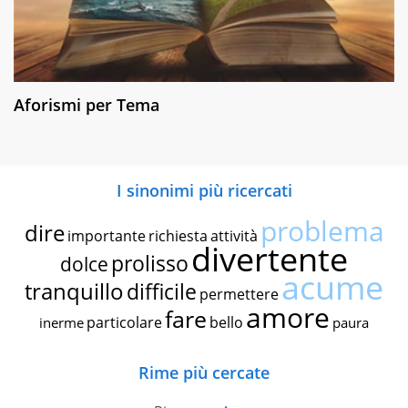
Aforismi per Tema
I sinonimi più ricercati
problema
dire
importante
richiesta
attività
divertente
prolisso
dolce
acume
tranquillo
difficile
permettere
amore
fare
particolare
bello
inerme
paura
Rime più cercate