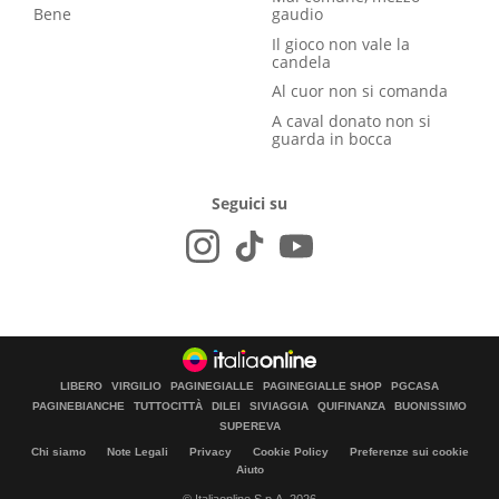
Bene
gaudio
Il gioco non vale la
candela
Al cuor non si comanda
A caval donato non si
guarda in bocca
Seguici su
LIBERO
VIRGILIO
PAGINEGIALLE
PAGINEGIALLE SHOP
PGCASA
PAGINEBIANCHE
TUTTOCITTÀ
DILEI
SIVIAGGIA
QUIFINANZA
BUONISSIMO
SUPEREVA
Chi siamo
Note Legali
Privacy
Cookie Policy
Preferenze sui cookie
Aiuto