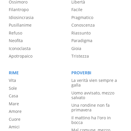
Ossimoro
Libertà
Filantropo
Facile
Idiosincrasia
Pragmatico
Pusillanime
Conoscenza
Refuso
Riassunto
Neofita
Paradigma
Iconoclasta
Gioia
Apotropaico
Tristezza
RIME
PROVERBI
Vita
La verità vien sempre a
galla
Sole
Uomo avvisato, mezzo
Casa
salvato
Mare
Una rondine non fa
primavera
Amore
Il mattino ha l'oro in
Cuore
bocca
Amici
Mal comune, mezzo