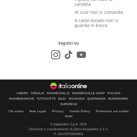
candela
Al cuor non si comanda
A caval donato non si
guarda in bocca
Seguici su
LIBERO
VIRGILIO
PAGINEGIALLE
PAGINEGIALLE SHOP
PGCASA
PAGINEBIANCHE
TUTTOCITTÀ
DILEI
SIVIAGGIA
QUIFINANZA
BUONISSIMO
SUPEREVA
Chi siamo
Note Legali
Privacy
Cookie Policy
Preferenze sui cookie
Aiuto
© Italiaonline S.p.A. 2026
Direzione e coordinamento di Libero Acquisition S.á r.l.
P. IVA 03970540963