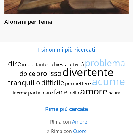
Aforismi per Tema
I sinonimi più ricercati
problema
dire
importante
richiesta
attività
divertente
prolisso
dolce
acume
tranquillo
difficile
permettere
amore
fare
particolare
bello
inerme
paura
Rime più cercate
Rima con
Amore
Rima con
Cuore