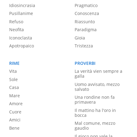
Idiosincrasia
Pragmatico
Pusillanime
Conoscenza
Refuso
Riassunto
Neofita
Paradigma
Iconoclasta
Gioia
Apotropaico
Tristezza
RIME
PROVERBI
Vita
La verità vien sempre a
galla
Sole
Uomo avvisato, mezzo
Casa
salvato
Mare
Una rondine non fa
primavera
Amore
Il mattino ha l'oro in
Cuore
bocca
Amici
Mal comune, mezzo
Bene
gaudio
Il gioco non vale la