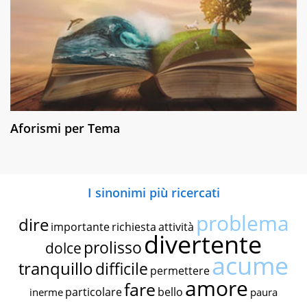
Aforismi per Tema
I sinonimi più ricercati
problema
dire
importante
richiesta
attività
divertente
prolisso
dolce
acume
tranquillo
difficile
permettere
amore
fare
particolare
bello
inerme
paura