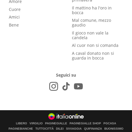
Amore
Il mattino ha l'oro in
Cuore
bocca
Amici
Mal comune, mezzo
Bene
gaudio
Il gioco non vale la
candela
Al cuor non si comanda
A caval donato non si
guarda in bocca
Seguici su
LIBERO
VIRGILIO
PAGINEGIALLE
PAGINEGIALLE SHOP
PGCASA
PAGINEBIANCHE
TUTTOCITTÀ
DILEI
SIVIAGGIA
QUIFINANZA
BUONISSIMO