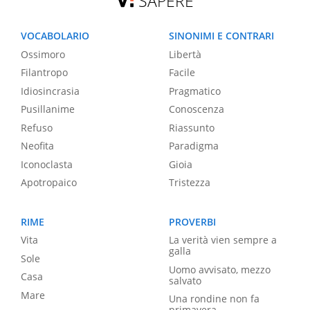
SAPERE
VOCABOLARIO
SINONIMI E CONTRARI
Ossimoro
Libertà
Filantropo
Facile
Idiosincrasia
Pragmatico
Pusillanime
Conoscenza
Refuso
Riassunto
Neofita
Paradigma
Iconoclasta
Gioia
Apotropaico
Tristezza
RIME
PROVERBI
Vita
La verità vien sempre a
galla
Sole
Uomo avvisato, mezzo
Casa
salvato
Mare
Una rondine non fa
primavera