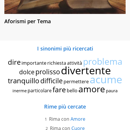
Aforismi per Tema
I sinonimi più ricercati
problema
dire
importante
richiesta
attività
divertente
prolisso
dolce
acume
tranquillo
difficile
permettere
amore
fare
particolare
bello
inerme
paura
Rime più cercate
Rima con
Amore
Rima con
Cuore