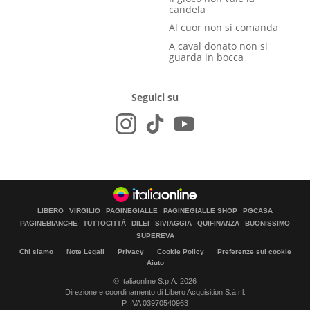
candela
Al cuor non si comanda
A caval donato non si
guarda in bocca
Seguici su
LIBERO
VIRGILIO
PAGINEGIALLE
PAGINEGIALLE SHOP
PGCASA
PAGINEBIANCHE
TUTTOCITTÀ
DILEI
SIVIAGGIA
QUIFINANZA
BUONISSIMO
SUPEREVA
Chi siamo
Note Legali
Privacy
Cookie Policy
Preferenze sui cookie
Aiuto
© Italiaonline S.p.A. 2026
Direzione e coordinamento di Libero Acquisition S.á r.l.
P. IVA 03970540963