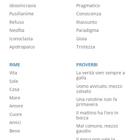
Idiosincrasia
Pragmatico
Pusillanime
Conoscenza
Refuso
Riassunto
Neofita
Paradigma
Iconoclasta
Gioia
Apotropaico
Tristezza
RIME
PROVERBI
Vita
La verità vien sempre a
galla
Sole
Uomo avvisato, mezzo
Casa
salvato
Mare
Una rondine non fa
primavera
Amore
Il mattino ha l'oro in
Cuore
bocca
Amici
Mal comune, mezzo
Bene
gaudio
Il gioco non vale la