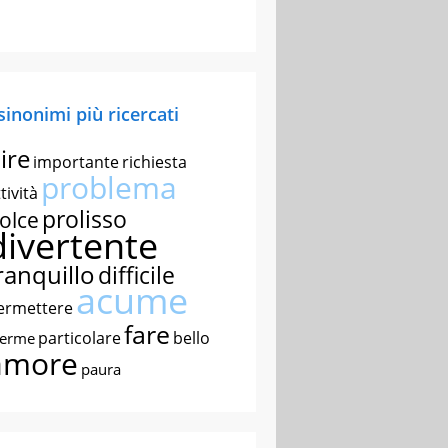
 sinonimi più ricercati
ire
importante
richiesta
problema
tività
prolisso
olce
divertente
ranquillo
difficile
acume
ermettere
fare
particolare
bello
nerme
amore
paura