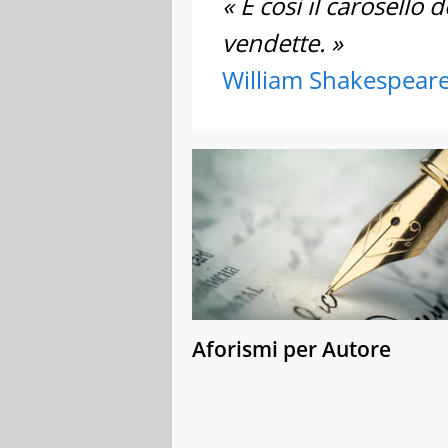
« E così il carosello
vendette. »
William Shakespear
Aforismi per Autore