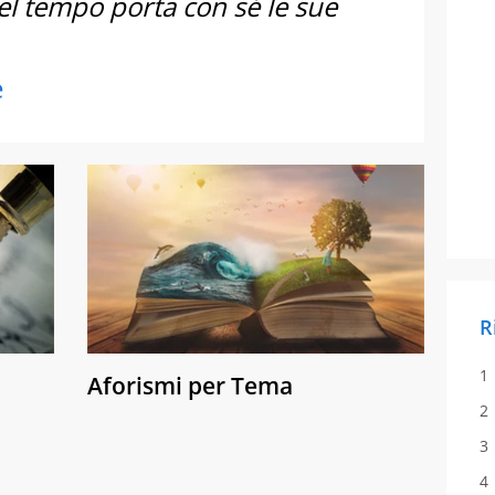
 del tempo porta con sé le sue
e
R
Aforismi per Tema