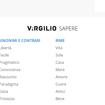
SAPERE
SINONIMI E CONTRARI
RIME
Libertà
Vita
Facile
Sole
Pragmatico
Casa
Conoscenza
Mare
Riassunto
Amore
Paradigma
Cuore
Gioia
Amici
Tristezza
Bene