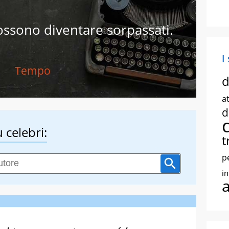
ossono diventare sorpassati.
I
Tempo
d
at
d
 celebri:
t
p
i