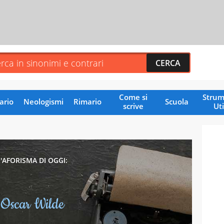
Come si
Strum
ario
Neologismi
Rimario
Scuola
scrive
Uti
L'AFORISMA DI OGGI:
Oscar Wilde