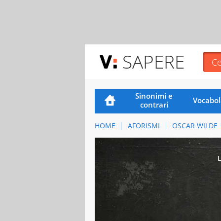
SAPERE
Sinonimi e
Vocabol
contrari
HOME
AFORISMI
OSCAR WILDE