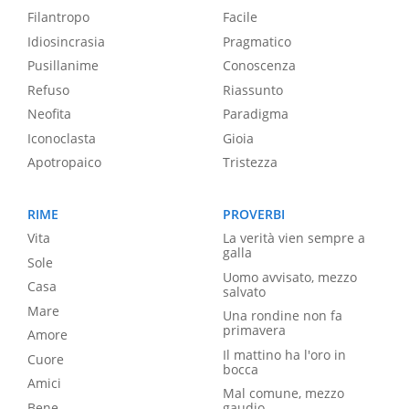
Filantropo
Facile
Idiosincrasia
Pragmatico
Pusillanime
Conoscenza
Refuso
Riassunto
Neofita
Paradigma
Iconoclasta
Gioia
Apotropaico
Tristezza
RIME
PROVERBI
Vita
La verità vien sempre a
galla
Sole
Uomo avvisato, mezzo
Casa
salvato
Mare
Una rondine non fa
primavera
Amore
Il mattino ha l'oro in
Cuore
bocca
Amici
Mal comune, mezzo
Bene
gaudio