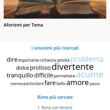
Aforismi per Tema
I sinonimi più ricercati
problema
dire
importante
richiesta
attività
divertente
prolisso
dolce
acume
tranquillo
difficile
permettere
amore
fare
particolare
bello
inerme
paura
Rime più cercate
Rima con
Amore