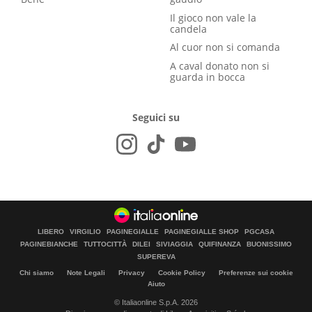
Il gioco non vale la
candela
Al cuor non si comanda
A caval donato non si
guarda in bocca
Seguici su
LIBERO
VIRGILIO
PAGINEGIALLE
PAGINEGIALLE SHOP
PGCASA
PAGINEBIANCHE
TUTTOCITTÀ
DILEI
SIVIAGGIA
QUIFINANZA
BUONISSIMO
SUPEREVA
Chi siamo
Note Legali
Privacy
Cookie Policy
Preferenze sui cookie
Aiuto
© Italiaonline S.p.A. 2026