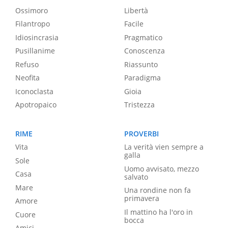
Ossimoro
Libertà
Filantropo
Facile
Idiosincrasia
Pragmatico
Pusillanime
Conoscenza
Refuso
Riassunto
Neofita
Paradigma
Iconoclasta
Gioia
Apotropaico
Tristezza
RIME
PROVERBI
Vita
La verità vien sempre a
galla
Sole
Uomo avvisato, mezzo
Casa
salvato
Mare
Una rondine non fa
primavera
Amore
Il mattino ha l'oro in
Cuore
bocca
Amici