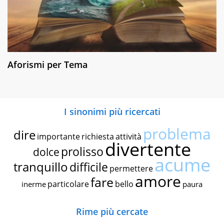
Aforismi per Tema
I sinonimi più ricercati
problema
dire
importante
richiesta
attività
divertente
prolisso
dolce
acume
tranquillo
difficile
permettere
amore
fare
particolare
bello
inerme
paura
Rime più cercate