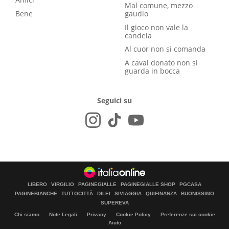
Mal comune, mezzo
Bene
gaudio
Il gioco non vale la
candela
Al cuor non si comanda
A caval donato non si
guarda in bocca
Seguici su
LIBERO
VIRGILIO
PAGINEGIALLE
PAGINEGIALLE SHOP
PGCASA
PAGINEBIANCHE
TUTTOCITTÀ
DILEI
SIVIAGGIA
QUIFINANZA
BUONISSIMO
SUPEREVA
Chi siamo
Note Legali
Privacy
Cookie Policy
Preferenze sui cookie
Aiuto