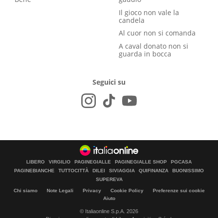
Il gioco non vale la
candela
Al cuor non si comanda
A caval donato non si
guarda in bocca
Seguici su
LIBERO
VIRGILIO
PAGINEGIALLE
PAGINEGIALLE SHOP
PGCASA
PAGINEBIANCHE
TUTTOCITTÀ
DILEI
SIVIAGGIA
QUIFINANZA
BUONISSIMO
SUPEREVA
Chi siamo
Note Legali
Privacy
Cookie Policy
Preferenze sui cookie
Aiuto
© Italiaonline S.p.A. 2026