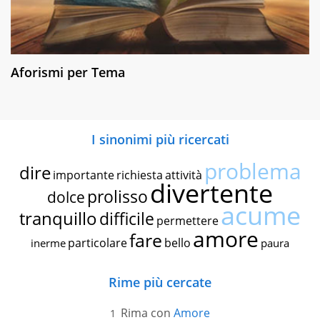
Aforismi per Tema
I sinonimi più ricercati
problema
dire
importante
richiesta
attività
divertente
prolisso
dolce
acume
tranquillo
difficile
permettere
amore
fare
particolare
bello
inerme
paura
Rime più cercate
Rima con
Amore