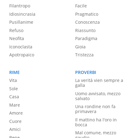
Filantropo
Facile
Idiosincrasia
Pragmatico
Pusillanime
Conoscenza
Refuso
Riassunto
Neofita
Paradigma
Iconoclasta
Gioia
Apotropaico
Tristezza
RIME
PROVERBI
Vita
La verità vien sempre a
galla
Sole
Uomo avvisato, mezzo
Casa
salvato
Mare
Una rondine non fa
primavera
Amore
Il mattino ha l'oro in
Cuore
bocca
Amici
Mal comune, mezzo
Bene
gaudio