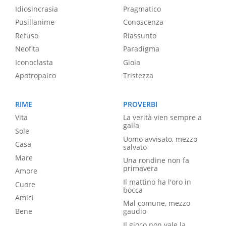
Idiosincrasia
Pragmatico
Pusillanime
Conoscenza
Refuso
Riassunto
Neofita
Paradigma
Iconoclasta
Gioia
Apotropaico
Tristezza
RIME
PROVERBI
Vita
La verità vien sempre a
galla
Sole
Uomo avvisato, mezzo
Casa
salvato
Mare
Una rondine non fa
primavera
Amore
Il mattino ha l'oro in
Cuore
bocca
Amici
Mal comune, mezzo
Bene
gaudio
Il gioco non vale la