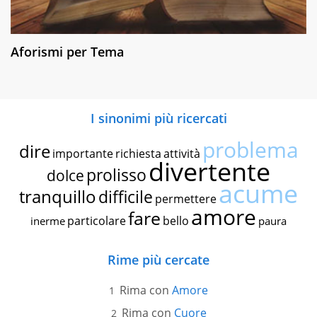
Aforismi per Tema
I sinonimi più ricercati
problema
dire
importante
richiesta
attività
divertente
prolisso
dolce
acume
tranquillo
difficile
permettere
amore
fare
particolare
bello
inerme
paura
Rime più cercate
Rima con
Amore
Rima con
Cuore