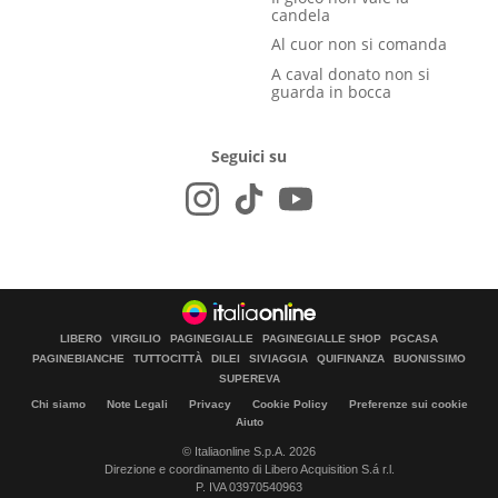
candela
Al cuor non si comanda
A caval donato non si
guarda in bocca
Seguici su
LIBERO
VIRGILIO
PAGINEGIALLE
PAGINEGIALLE SHOP
PGCASA
PAGINEBIANCHE
TUTTOCITTÀ
DILEI
SIVIAGGIA
QUIFINANZA
BUONISSIMO
SUPEREVA
Chi siamo
Note Legali
Privacy
Cookie Policy
Preferenze sui cookie
Aiuto
© Italiaonline S.p.A. 2026
Direzione e coordinamento di Libero Acquisition S.á r.l.
P. IVA 03970540963