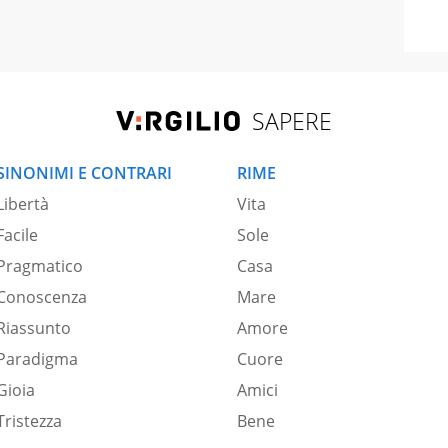
SAPERE
SINONIMI E CONTRARI
RIME
Libertà
Vita
Facile
Sole
Pragmatico
Casa
Conoscenza
Mare
Riassunto
Amore
Paradigma
Cuore
Gioia
Amici
Tristezza
Bene