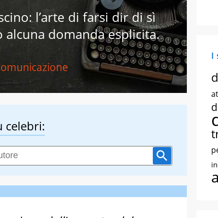
scino: l’arte di farsi dir di sì
o alcuna domanda esplicita.
I
omunicazione
d
at
d
 celebri:
t
p
i