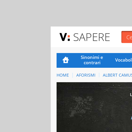
SAPERE
Sinonimi e
Vocabol
contrari
HOME
AFORISMI
ALBERT CAMU