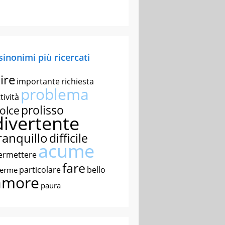
 sinonimi più ricercati
ire
importante
richiesta
problema
tività
prolisso
olce
divertente
ranquillo
difficile
acume
ermettere
fare
particolare
bello
nerme
amore
paura