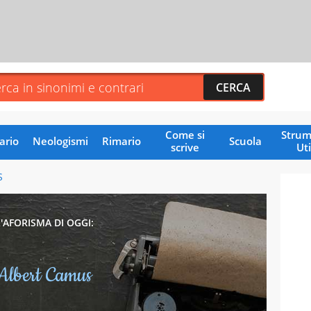
Come si
Strum
ario
Neologismi
Rimario
Scuola
scrive
Uti
S
L'AFORISMA DI OGGI:
Albert Camus