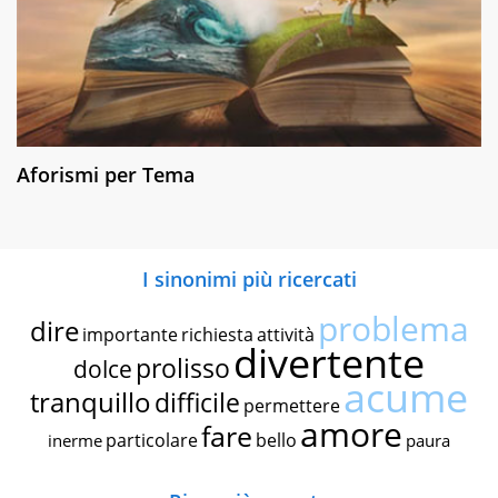
Aforismi per Tema
I sinonimi più ricercati
problema
dire
importante
richiesta
attività
divertente
prolisso
dolce
acume
tranquillo
difficile
permettere
amore
fare
particolare
bello
inerme
paura