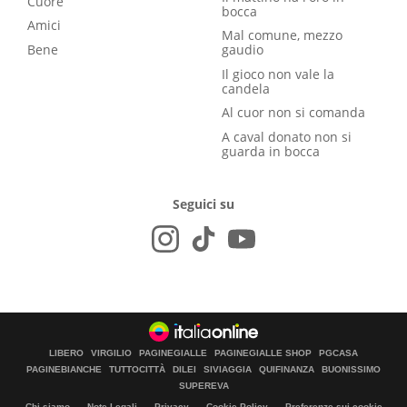
Cuore
bocca
Amici
Mal comune, mezzo
Bene
gaudio
Il gioco non vale la
candela
Al cuor non si comanda
A caval donato non si
guarda in bocca
Seguici su
LIBERO
VIRGILIO
PAGINEGIALLE
PAGINEGIALLE SHOP
PGCASA
PAGINEBIANCHE
TUTTOCITTÀ
DILEI
SIVIAGGIA
QUIFINANZA
BUONISSIMO
SUPEREVA
Chi siamo
Note Legali
Privacy
Cookie Policy
Preferenze sui cookie