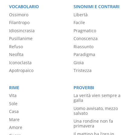
VOCABOLARIO
SINONIMI E CONTRARI
Ossimoro
Libertà
Filantropo
Facile
Idiosincrasia
Pragmatico
Pusillanime
Conoscenza
Refuso
Riassunto
Neofita
Paradigma
Iconoclasta
Gioia
Apotropaico
Tristezza
RIME
PROVERBI
Vita
La verità vien sempre a
galla
Sole
Uomo avvisato, mezzo
Casa
salvato
Mare
Una rondine non fa
primavera
Amore
Il mattino ha l'oro in