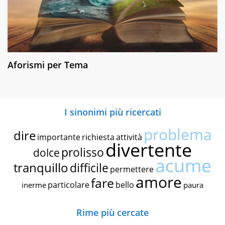
Aforismi per Tema
I sinonimi più ricercati
problema
dire
importante
richiesta
attività
divertente
prolisso
dolce
acume
tranquillo
difficile
permettere
amore
fare
particolare
bello
inerme
paura
Rime più cercate