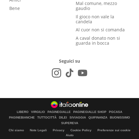
Mal comune, mezzo
Bene
gaudio
Il gioco non vale la
candela
Al cuor non si comanda
A caval donato non si
guarda in bocca
Seguici su
LIBERO
VIRGILIO
PAGINEGIALLE
PAGINEGIALLE SHOP
PGCASA
PAGINEBIANCHE
TUTTOCITTÀ
DILEI
SIVIAGGIA
QUIFINANZA
BUONISSIMO
SUPEREVA
Chi siamo
Note Legali
Privacy
Cookie Policy
Preferenze sui cookie
Aiuto