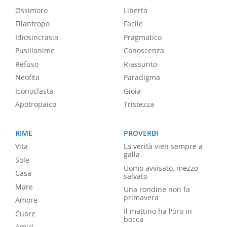
Ossimoro
Libertà
Filantropo
Facile
Idiosincrasia
Pragmatico
Pusillanime
Conoscenza
Refuso
Riassunto
Neofita
Paradigma
Iconoclasta
Gioia
Apotropaico
Tristezza
RIME
PROVERBI
Vita
La verità vien sempre a
galla
Sole
Uomo avvisato, mezzo
Casa
salvato
Mare
Una rondine non fa
primavera
Amore
Il mattino ha l'oro in
Cuore
bocca
Amici