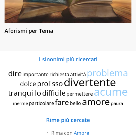
Aforismi per Tema
I sinonimi più ricercati
problema
dire
importante
richiesta
attività
divertente
prolisso
dolce
acume
tranquillo
difficile
permettere
amore
fare
particolare
bello
inerme
paura
Rime più cercate
Rima con
Amore