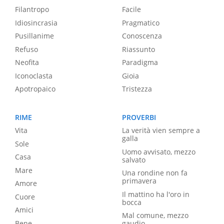
Filantropo
Facile
Idiosincrasia
Pragmatico
Pusillanime
Conoscenza
Refuso
Riassunto
Neofita
Paradigma
Iconoclasta
Gioia
Apotropaico
Tristezza
RIME
PROVERBI
Vita
La verità vien sempre a
galla
Sole
Uomo avvisato, mezzo
Casa
salvato
Mare
Una rondine non fa
primavera
Amore
Il mattino ha l'oro in
Cuore
bocca
Amici
Mal comune, mezzo
Bene
gaudio