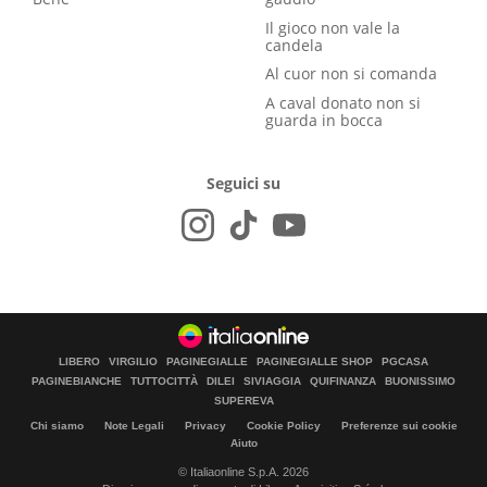
Il gioco non vale la
candela
Al cuor non si comanda
A caval donato non si
guarda in bocca
Seguici su
LIBERO
VIRGILIO
PAGINEGIALLE
PAGINEGIALLE SHOP
PGCASA
PAGINEBIANCHE
TUTTOCITTÀ
DILEI
SIVIAGGIA
QUIFINANZA
BUONISSIMO
SUPEREVA
Chi siamo
Note Legali
Privacy
Cookie Policy
Preferenze sui cookie
Aiuto
© Italiaonline S.p.A. 2026