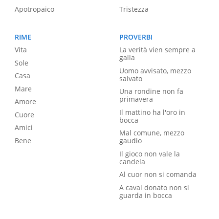
Apotropaico
Tristezza
RIME
PROVERBI
Vita
La verità vien sempre a
galla
Sole
Uomo avvisato, mezzo
Casa
salvato
Mare
Una rondine non fa
primavera
Amore
Il mattino ha l'oro in
Cuore
bocca
Amici
Mal comune, mezzo
Bene
gaudio
Il gioco non vale la
candela
Al cuor non si comanda
A caval donato non si
guarda in bocca