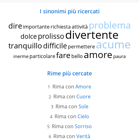
I sinonimi più ricercati
problema
dire
importante
richiesta
attività
divertente
prolisso
dolce
acume
tranquillo
difficile
permettere
amore
fare
particolare
bello
inerme
paura
Rime più cercate
Rima con
Amore
Rima con
Cuore
Rima con
Sole
Rima con
Cielo
Rima con
Sorriso
Rima con
Verità