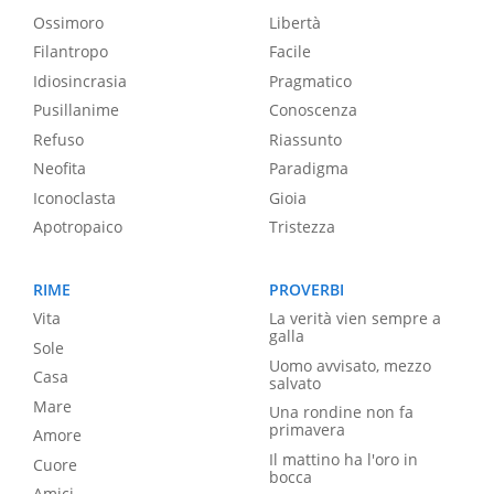
Ossimoro
Libertà
Filantropo
Facile
Idiosincrasia
Pragmatico
Pusillanime
Conoscenza
Refuso
Riassunto
Neofita
Paradigma
Iconoclasta
Gioia
Apotropaico
Tristezza
RIME
PROVERBI
Vita
La verità vien sempre a
galla
Sole
Uomo avvisato, mezzo
Casa
salvato
Mare
Una rondine non fa
primavera
Amore
Il mattino ha l'oro in
Cuore
bocca
Amici