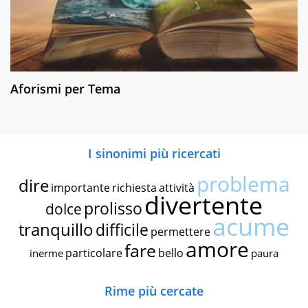
Aforismi per Tema
I sinonimi più ricercati
problema
dire
importante
richiesta
attività
divertente
prolisso
dolce
acume
tranquillo
difficile
permettere
amore
fare
particolare
bello
inerme
paura
Rime più cercate