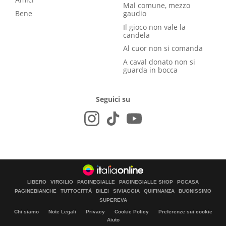
Mal comune, mezzo
Bene
gaudio
Il gioco non vale la
candela
Al cuor non si comanda
A caval donato non si
guarda in bocca
Seguici su
LIBERO
VIRGILIO
PAGINEGIALLE
PAGINEGIALLE SHOP
PGCASA
PAGINEBIANCHE
TUTTOCITTÀ
DILEI
SIVIAGGIA
QUIFINANZA
BUONISSIMO
SUPEREVA
Chi siamo
Note Legali
Privacy
Cookie Policy
Preferenze sui cookie
Aiuto