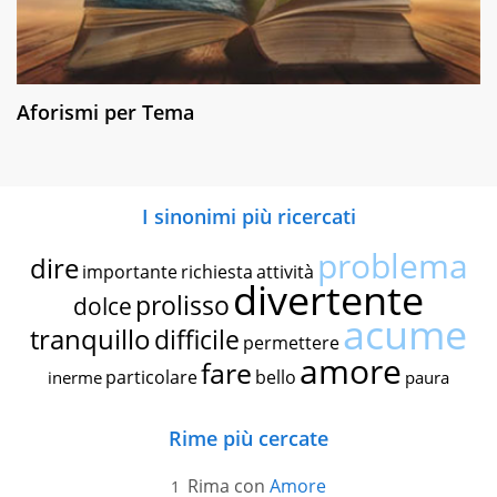
Aforismi per Tema
I sinonimi più ricercati
problema
dire
importante
richiesta
attività
divertente
prolisso
dolce
acume
tranquillo
difficile
permettere
amore
fare
particolare
bello
inerme
paura
Rime più cercate
Rima con
Amore