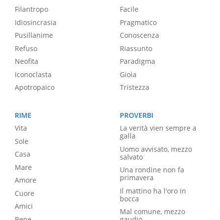
Filantropo
Facile
Idiosincrasia
Pragmatico
Pusillanime
Conoscenza
Refuso
Riassunto
Neofita
Paradigma
Iconoclasta
Gioia
Apotropaico
Tristezza
RIME
PROVERBI
Vita
La verità vien sempre a
galla
Sole
Uomo avvisato, mezzo
Casa
salvato
Mare
Una rondine non fa
primavera
Amore
Il mattino ha l'oro in
Cuore
bocca
Amici
Mal comune, mezzo
Bene
gaudio