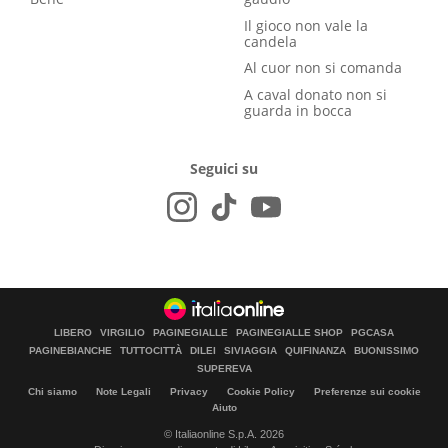
Il gioco non vale la
candela
Al cuor non si comanda
A caval donato non si
guarda in bocca
Seguici su
LIBERO
VIRGILIO
PAGINEGIALLE
PAGINEGIALLE SHOP
PGCASA
PAGINEBIANCHE
TUTTOCITTÀ
DILEI
SIVIAGGIA
QUIFINANZA
BUONISSIMO
SUPEREVA
Chi siamo
Note Legali
Privacy
Cookie Policy
Preferenze sui cookie
Aiuto
© Italiaonline S.p.A. 2026