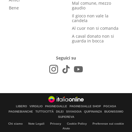
Mal comune, mezzo
Bene
gaudio
Il gioco non vale la
candela
Al cuor non si comanda
A caval donato non si
guarda in bocca
Seguici su
LIBERO
VIRGILIO
PAGINEGIALLE
PAGINEGIALLE SHOP
PGCASA
PAGINEBIANCHE
TUTTOCITTÀ
DILEI
SIVIAGGIA
QUIFINANZA
BUONISSIMO
SUPEREVA
Chi siamo
Note Legali
Privacy
Cookie Policy
Preferenze sui cookie
Aiuto