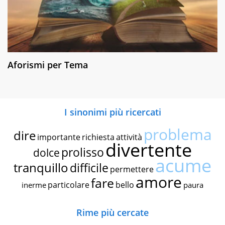
Aforismi per Tema
I sinonimi più ricercati
problema
dire
importante
richiesta
attività
divertente
prolisso
dolce
acume
tranquillo
difficile
permettere
amore
fare
particolare
bello
inerme
paura
Rime più cercate