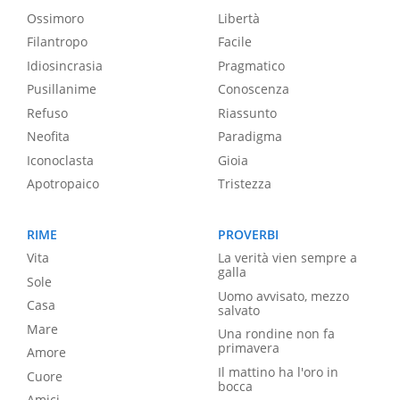
Ossimoro
Libertà
Filantropo
Facile
Idiosincrasia
Pragmatico
Pusillanime
Conoscenza
Refuso
Riassunto
Neofita
Paradigma
Iconoclasta
Gioia
Apotropaico
Tristezza
RIME
PROVERBI
Vita
La verità vien sempre a
galla
Sole
Uomo avvisato, mezzo
Casa
salvato
Mare
Una rondine non fa
primavera
Amore
Il mattino ha l'oro in
Cuore
bocca
Amici