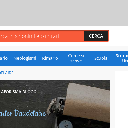
Come si
Strum
ario
Neologismi
Rimario
Scuola
scrive
Uti
ELAIRE
L'AFORISMA DI OGGI:
arles Baudelaire