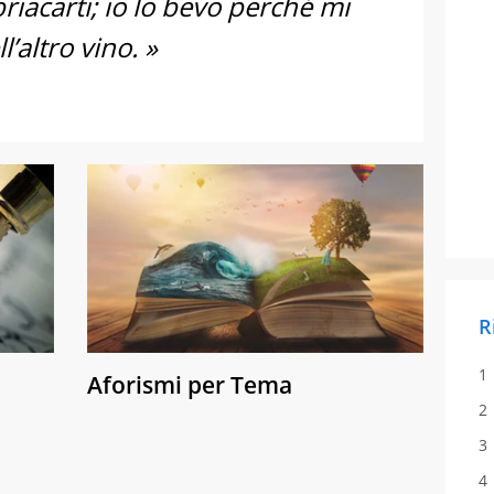
riacarti; io lo bevo perché mi
’altro vino. »
R
Aforismi per Tema