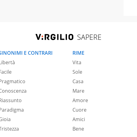
SAPERE
SINONIMI E CONTRARI
RIME
Libertà
Vita
Facile
Sole
Pragmatico
Casa
Conoscenza
Mare
Riassunto
Amore
Paradigma
Cuore
Gioia
Amici
Tristezza
Bene