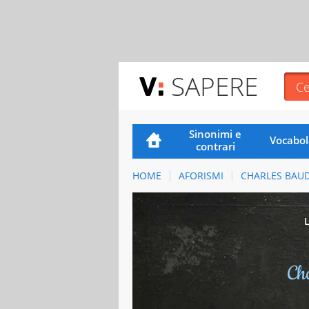
SAPERE
Sinonimi e
Vocabol
contrari
HOME
AFORISMI
CHARLES BAUD
Ch