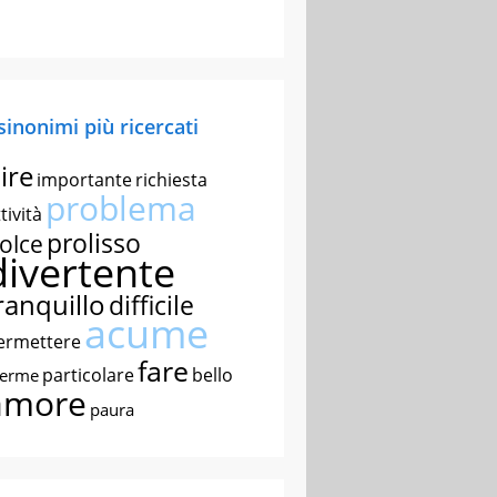
 sinonimi più ricercati
ire
importante
richiesta
problema
tività
prolisso
olce
divertente
ranquillo
difficile
acume
ermettere
fare
particolare
bello
nerme
amore
paura