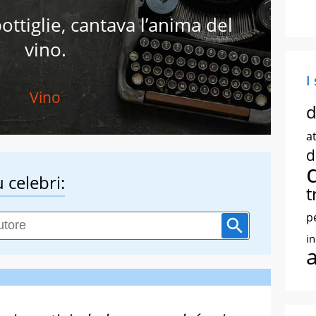
ottiglie, cantava l’anima del
vino.
I
Vino
d
at
d
 celebri:
t
p
i