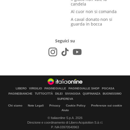
candela
Al cuor non si comanda
A caval donato non si
guarda in bocca
Seguici su
LIBERO
VIRGILIO
PAGINEGIALLE
PAGINEGIALLE SHOP
PGCASA
PAGINEBIANCHE
TUTTOCITTÀ
DILEI
SIVIAGGIA
QUIFINANZA
BUONISSIMO
SUPEREVA
Chi siamo
Note Legali
Privacy
Cookie Policy
Preferenze sui cookie
Aiuto
© Italiaonline S.p.A. 2026
Direzione e coordinamento di Libero Acquisition S.á r.l.
P. IVA 03970540963