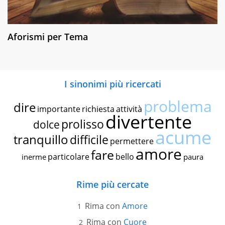
Aforismi per Tema
I sinonimi più ricercati
problema
dire
importante
richiesta
attività
divertente
prolisso
dolce
acume
tranquillo
difficile
permettere
amore
fare
particolare
bello
inerme
paura
Rime più cercate
Rima con
Amore
Rima con
Cuore