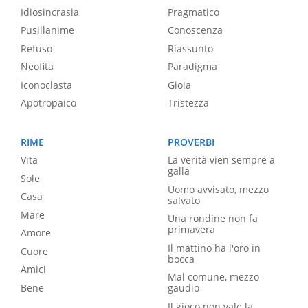
Idiosincrasia
Pragmatico
Pusillanime
Conoscenza
Refuso
Riassunto
Neofita
Paradigma
Iconoclasta
Gioia
Apotropaico
Tristezza
RIME
PROVERBI
Vita
La verità vien sempre a
galla
Sole
Uomo avvisato, mezzo
Casa
salvato
Mare
Una rondine non fa
primavera
Amore
Il mattino ha l'oro in
Cuore
bocca
Amici
Mal comune, mezzo
Bene
gaudio
Il gioco non vale la