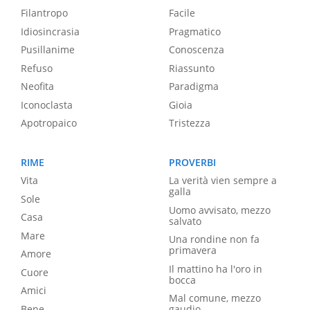
Filantropo
Facile
Idiosincrasia
Pragmatico
Pusillanime
Conoscenza
Refuso
Riassunto
Neofita
Paradigma
Iconoclasta
Gioia
Apotropaico
Tristezza
RIME
PROVERBI
Vita
La verità vien sempre a
galla
Sole
Uomo avvisato, mezzo
Casa
salvato
Mare
Una rondine non fa
primavera
Amore
Il mattino ha l'oro in
Cuore
bocca
Amici
Mal comune, mezzo
Bene
gaudio