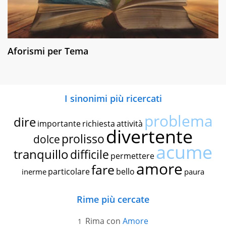
Aforismi per Tema
I sinonimi più ricercati
problema
dire
importante
richiesta
attività
divertente
prolisso
dolce
acume
tranquillo
difficile
permettere
amore
fare
particolare
bello
inerme
paura
Rime più cercate
Rima con
Amore