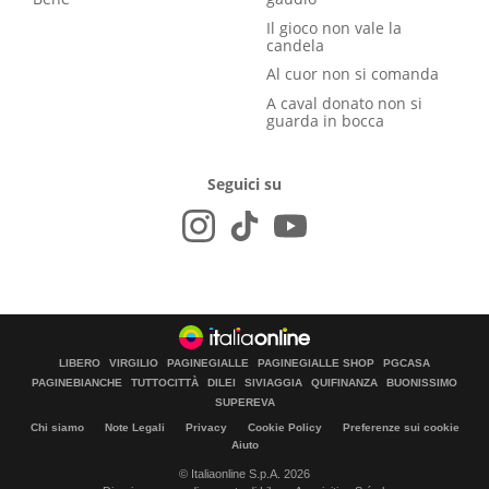
Il gioco non vale la
candela
Al cuor non si comanda
A caval donato non si
guarda in bocca
Seguici su
LIBERO
VIRGILIO
PAGINEGIALLE
PAGINEGIALLE SHOP
PGCASA
PAGINEBIANCHE
TUTTOCITTÀ
DILEI
SIVIAGGIA
QUIFINANZA
BUONISSIMO
SUPEREVA
Chi siamo
Note Legali
Privacy
Cookie Policy
Preferenze sui cookie
Aiuto
© Italiaonline S.p.A. 2026