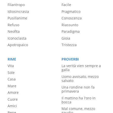
Filantropo
Facile
Idiosincrasia
Pragmatico
Pusillanime
Conoscenza
Refuso
Riassunto
Neofita
Paradigma
Iconoclasta
Gioia
Apotropaico
Tristezza
RIME
PROVERBI
Vita
La verità vien sempre a
galla
Sole
Uomo avvisato, mezzo
Casa
salvato
Mare
Una rondine non fa
primavera
Amore
Il mattino ha l'oro in
Cuore
bocca
Amici
Mal comune, mezzo
Bene
gaudio