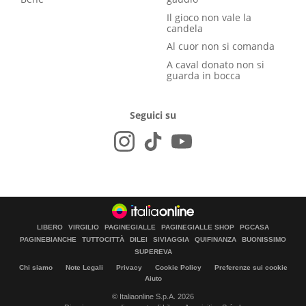
Il gioco non vale la
candela
Al cuor non si comanda
A caval donato non si
guarda in bocca
Seguici su
LIBERO
VIRGILIO
PAGINEGIALLE
PAGINEGIALLE SHOP
PGCASA
PAGINEBIANCHE
TUTTOCITTÀ
DILEI
SIVIAGGIA
QUIFINANZA
BUONISSIMO
SUPEREVA
Chi siamo
Note Legali
Privacy
Cookie Policy
Preferenze sui cookie
Aiuto
© Italiaonline S.p.A. 2026