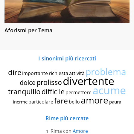
Aforismi per Tema
I sinonimi più ricercati
problema
dire
importante
richiesta
attività
divertente
prolisso
dolce
acume
tranquillo
difficile
permettere
amore
fare
particolare
bello
inerme
paura
Rime più cercate
Rima con
Amore