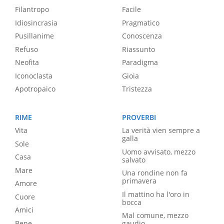
Filantropo
Facile
Idiosincrasia
Pragmatico
Pusillanime
Conoscenza
Refuso
Riassunto
Neofita
Paradigma
Iconoclasta
Gioia
Apotropaico
Tristezza
RIME
PROVERBI
Vita
La verità vien sempre a
galla
Sole
Uomo avvisato, mezzo
Casa
salvato
Mare
Una rondine non fa
primavera
Amore
Il mattino ha l'oro in
Cuore
bocca
Amici
Mal comune, mezzo
Bene
gaudio