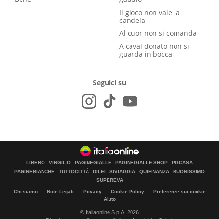
Il gioco non vale la
candela
Al cuor non si comanda
A caval donato non si
guarda in bocca
Seguici su
LIBERO
VIRGILIO
PAGINEGIALLE
PAGINEGIALLE SHOP
PGCASA
PAGINEBIANCHE
TUTTOCITTÀ
DILEI
SIVIAGGIA
QUIFINANZA
BUONISSIMO
SUPEREVA
Chi siamo
Note Legali
Privacy
Cookie Policy
Preferenze sui cookie
Aiuto
© Italiaonline S.p.A. 2026