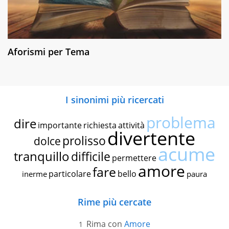
Aforismi per Tema
I sinonimi più ricercati
problema
dire
importante
richiesta
attività
divertente
prolisso
dolce
acume
tranquillo
difficile
permettere
amore
fare
particolare
bello
inerme
paura
Rime più cercate
Rima con
Amore