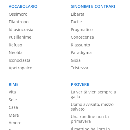
VOCABOLARIO
SINONIMI E CONTRARI
Ossimoro
Libertà
Filantropo
Facile
Idiosincrasia
Pragmatico
Pusillanime
Conoscenza
Refuso
Riassunto
Neofita
Paradigma
Iconoclasta
Gioia
Apotropaico
Tristezza
RIME
PROVERBI
Vita
La verità vien sempre a
galla
Sole
Uomo avvisato, mezzo
Casa
salvato
Mare
Una rondine non fa
primavera
Amore
Il mattino ha l'oro in