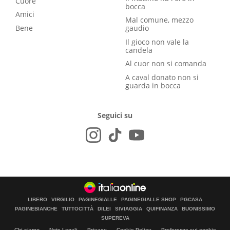
Cuore
bocca
Amici
Mal comune, mezzo
Bene
gaudio
Il gioco non vale la
candela
Al cuor non si comanda
A caval donato non si
guarda in bocca
Seguici su
LIBERO
VIRGILIO
PAGINEGIALLE
PAGINEGIALLE SHOP
PGCASA
PAGINEBIANCHE
TUTTOCITTÀ
DILEI
SIVIAGGIA
QUIFINANZA
BUONISSIMO
SUPEREVA
Chi siamo
Note Legali
Privacy
Cookie Policy
Preferenze sui cookie