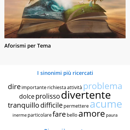
Aforismi per Tema
I sinonimi più ricercati
problema
dire
importante
richiesta
attività
divertente
prolisso
dolce
acume
tranquillo
difficile
permettere
amore
fare
particolare
bello
inerme
paura