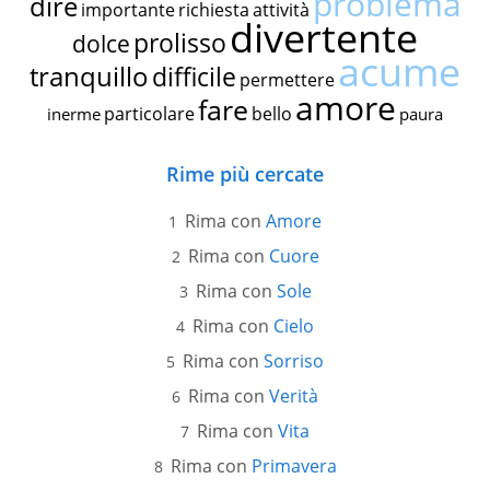
problema
dire
importante
richiesta
attività
divertente
prolisso
dolce
acume
tranquillo
difficile
permettere
amore
fare
particolare
bello
inerme
paura
Rime più cercate
Rima con
Amore
Rima con
Cuore
Rima con
Sole
Rima con
Cielo
Rima con
Sorriso
Rima con
Verità
Rima con
Vita
Rima con
Primavera