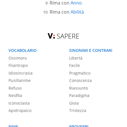
Rima con
Anno
Rima con
Abilità
SAPERE
VOCABOLARIO
SINONIMI E CONTRARI
Ossimoro
Libertà
Filantropo
Facile
Idiosincrasia
Pragmatico
Pusillanime
Conoscenza
Refuso
Riassunto
Neofita
Paradigma
Iconoclasta
Gioia
Apotropaico
Tristezza
RIME
PROVERBI