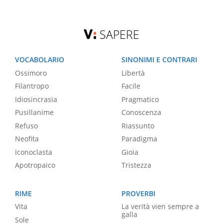
SAPERE
VOCABOLARIO
SINONIMI E CONTRARI
Ossimoro
Libertà
Filantropo
Facile
Idiosincrasia
Pragmatico
Pusillanime
Conoscenza
Refuso
Riassunto
Neofita
Paradigma
Iconoclasta
Gioia
Apotropaico
Tristezza
RIME
PROVERBI
Vita
La verità vien sempre a
galla
Sole