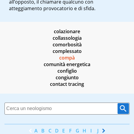
all’opposto, il chiamare qualcuno con
atteggiamento provocatorio e di sfida.
colazionare
collassologia
comorbosità
complessato
compà
comunità energetica
configlio
congiunto
contact tracing
A
B
C
D
E
F
G
H
I
J
K
L
M
N