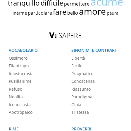
acume
tranquillo
difficile
permettere
amore
fare
particolare
bello
inerme
paura
SAPERE
VOCABOLARIO
SINONIMI E CONTRARI
Ossimoro
Libertà
Filantropo
Facile
Idiosincrasia
Pragmatico
Pusillanime
Conoscenza
Refuso
Riassunto
Neofita
Paradigma
Iconoclasta
Gioia
Apotropaico
Tristezza
RIME
PROVERBI