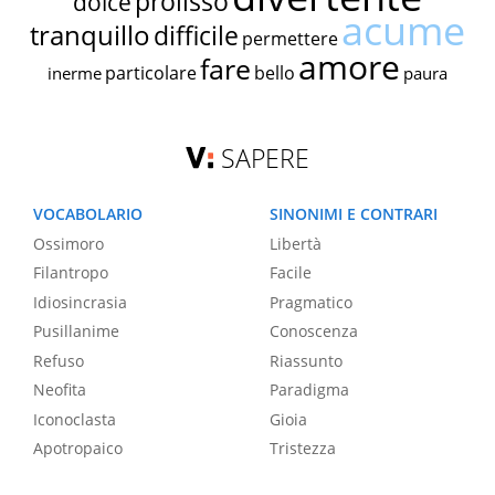
prolisso
dolce
acume
tranquillo
difficile
permettere
amore
fare
particolare
bello
inerme
paura
SAPERE
VOCABOLARIO
SINONIMI E CONTRARI
Ossimoro
Libertà
Filantropo
Facile
Idiosincrasia
Pragmatico
Pusillanime
Conoscenza
Refuso
Riassunto
Neofita
Paradigma
Iconoclasta
Gioia
Apotropaico
Tristezza