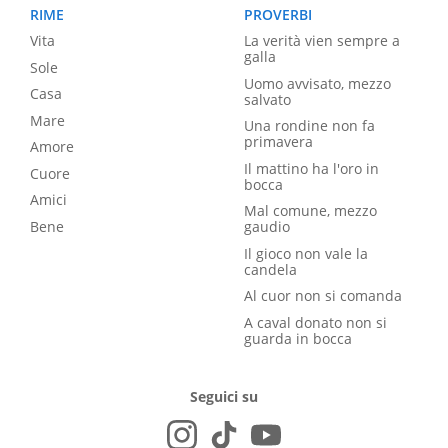
RIME
PROVERBI
Vita
La verità vien sempre a
galla
Sole
Uomo avvisato, mezzo
Casa
salvato
Mare
Una rondine non fa
primavera
Amore
Il mattino ha l'oro in
Cuore
bocca
Amici
Mal comune, mezzo
Bene
gaudio
Il gioco non vale la
candela
Al cuor non si comanda
A caval donato non si
guarda in bocca
Seguici su