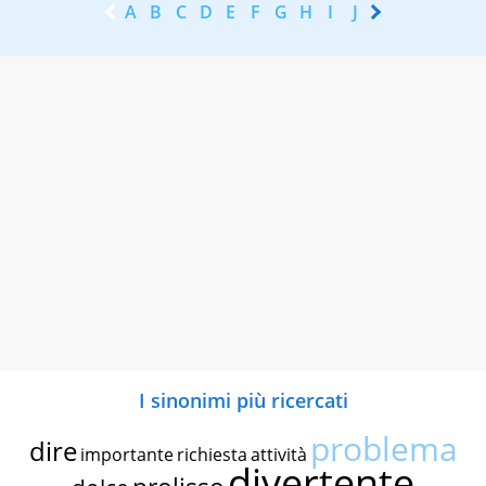
A
B
C
D
E
F
G
H
I
J
K
L
M
N
I sinonimi più ricercati
problema
dire
importante
richiesta
attività
divertente