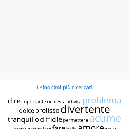
I sinonimi più ricercati
problema
dire
importante
richiesta
attività
divertente
prolisso
dolce
acume
tranquillo
difficile
permettere
amore
fare