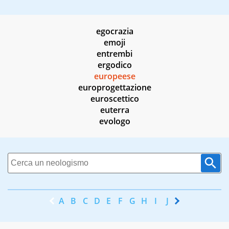
egocrazia
emoji
entrembi
ergodico
europeese
europrogettazione
euroscettico
euterra
evologo
A
B
C
D
E
F
G
H
I
J
K
L
M
N