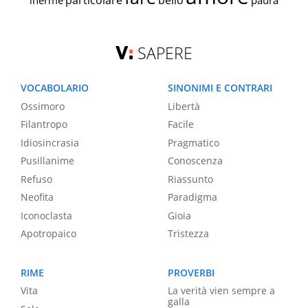
particolare
bello
inerme
paura
SAPERE
VOCABOLARIO
SINONIMI E CONTRARI
Ossimoro
Libertà
Filantropo
Facile
Idiosincrasia
Pragmatico
Pusillanime
Conoscenza
Refuso
Riassunto
Neofita
Paradigma
Iconoclasta
Gioia
Apotropaico
Tristezza
RIME
PROVERBI
Vita
La verità vien sempre a
galla