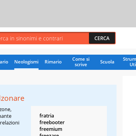
Come si
Strum
ario
Neologismi
Rimario
Scuola
scrive
Uti
dzonare
zone,
fratria
mante
freebooter
relazioni
freemium
freezare