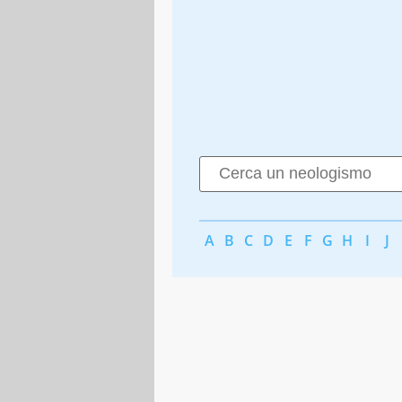
A
B
C
D
E
F
G
H
I
J