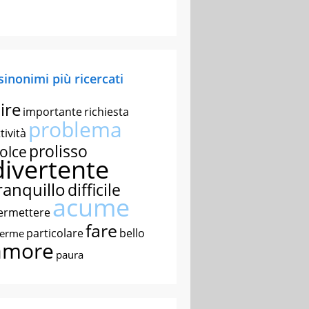
 sinonimi più ricercati
ire
importante
richiesta
problema
tività
prolisso
olce
divertente
ranquillo
difficile
acume
ermettere
fare
particolare
bello
nerme
amore
paura