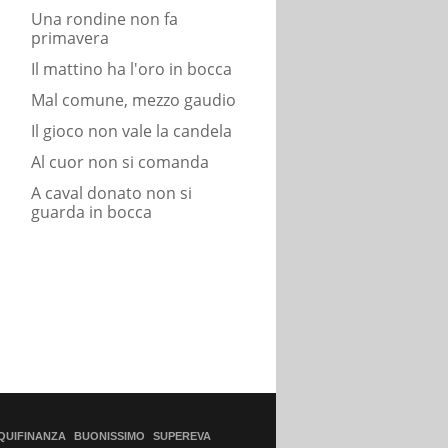
Una rondine non fa
primavera
Il mattino ha l'oro in bocca
Mal comune, mezzo gaudio
Il gioco non vale la candela
Al cuor non si comanda
A caval donato non si
guarda in bocca
QUIFINANZA
BUONISSIMO
SUPEREVA