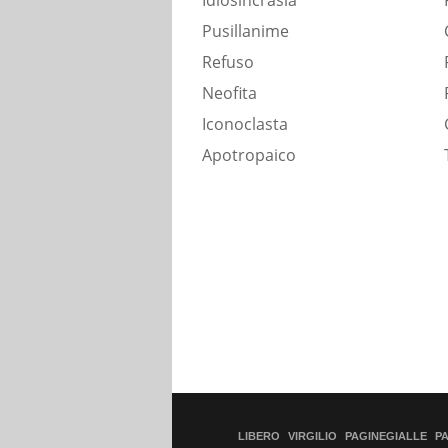
Idiosincrasia
Pusillanime
Refuso
Neofita
Iconoclasta
Apotropaico
LIBERO
VIRGILIO
PAGINEGIALLE
P