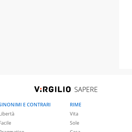
SAPERE
SINONIMI E CONTRARI
RIME
Libertà
Vita
Facile
Sole