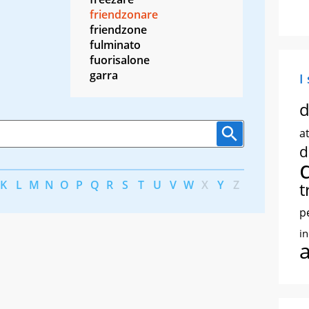
friendzonare
friendzone
fulminato
fuorisalone
garra
I
d
at
d
K
L
M
N
O
P
Q
R
S
T
U
V
W
X
Y
Z
t
p
i