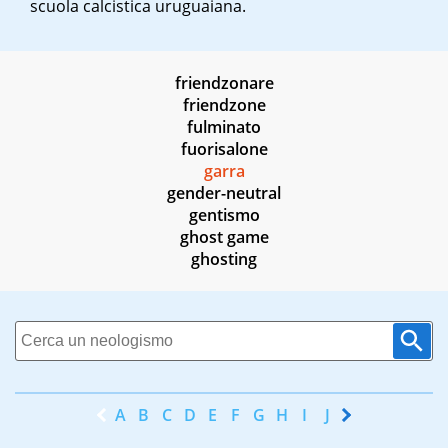
scuola calcistica uruguaiana.
friendzonare
friendzone
fulminato
fuorisalone
garra
gender-neutral
gentismo
ghost game
ghosting
A
B
C
D
E
F
G
H
I
J
K
L
M
N