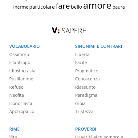
amore
fare
particolare
bello
inerme
paura
SAPERE
VOCABOLARIO
SINONIMI E CONTRARI
Ossimoro
Libertà
Filantropo
Facile
Idiosincrasia
Pragmatico
Pusillanime
Conoscenza
Refuso
Riassunto
Neofita
Paradigma
Iconoclasta
Gioia
Apotropaico
Tristezza
RIME
PROVERBI
Vita
La verità vien sempre a